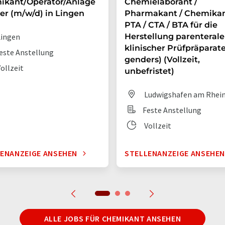
ikant/Operator/Anlage
Chemielaborant /
er (m/w/d) in Lingen
Pharmakant / Chemikan
PTA / CTA / BTA für die
ingen
Herstellung parenterale
klinischer Prüfpräparate 
este Anstellung
genders) (Vollzeit,
ollzeit
unbefristet)
Ludwigshafen am Rhei
Feste Anstellung
Vollzeit
ENANZEIGE ANSEHEN
STELLENANZEIGE ANSEHE
ALLE JOBS FÜR CHEMIKANT ANSEHEN