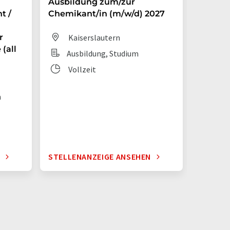
Ausbildung zum/zur
Auszub
t /
Chemikant/in (m/w/d) 2027
Chemik
r
Kaiserslautern
Dit
(all
Ausbildung, Studium
Aus
Vollzeit
Vol
n
N
STELLENANZEIGE ANSEHEN
STELLE