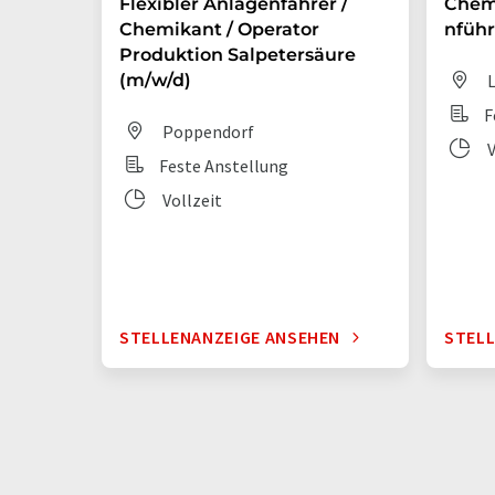
Flexibler Anlagenfahrer /
Chem
Chemikant / Operator
nführ
Produktion Salpetersäure
(m/w/d)
L
F
Poppendorf
V
Feste Anstellung
Vollzeit
STELLENANZEIGE ANSEHEN
STELL