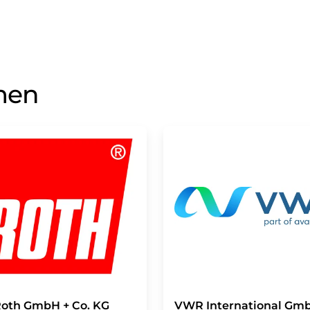
men
Roth GmbH + Co. KG
VWR International Gm