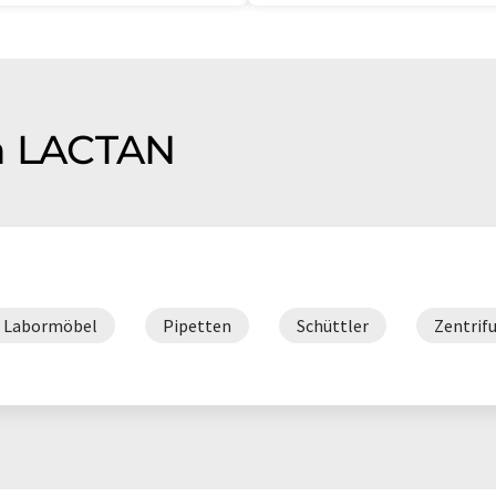
on LACTAN
Labormöbel
Pipetten
Schüttler
Zentrif