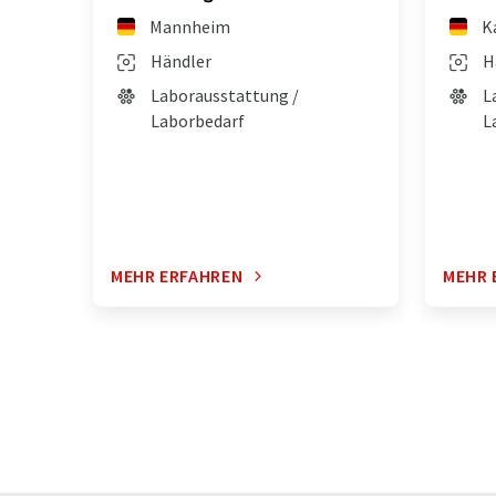
Mannheim
K
Händler
H
Laborausstattung /
L
Laborbedarf
L
MEHR ERFAHREN
MEHR 