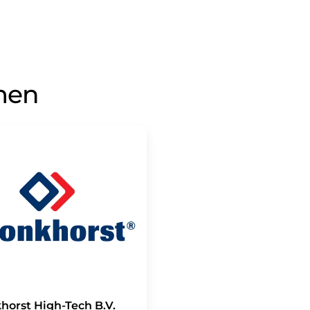
men
horst High-Tech B.V.