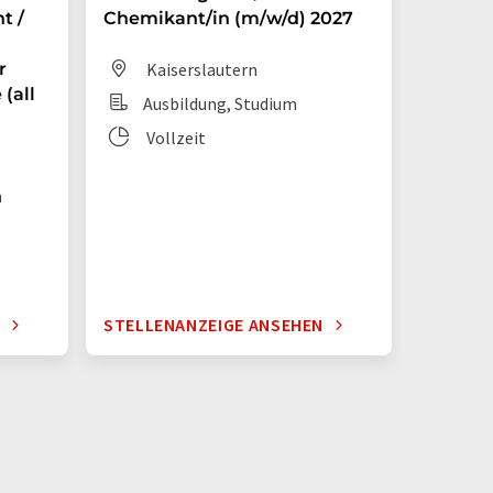
t /
Chemikant/in (m/w/d) 2027
Chemik
r
Kaiserslautern
Dit
(all
Ausbildung, Studium
Aus
Vollzeit
Vol
n
N
STELLENANZEIGE ANSEHEN
STELLE