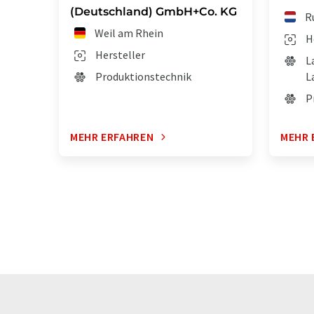
(Deutschland) GmbH+Co. KG
R
Weil am Rhein
H
Hersteller
L
Produktionstechnik
L
P
MEHR ERFAHREN
MEHR 