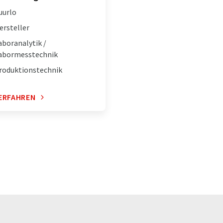
uurlo
ersteller
aboranalytik /
abormesstechnik
roduktionstechnik
ERFAHREN