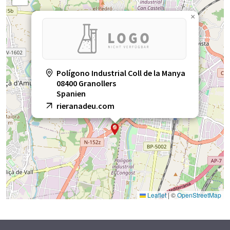
×
Polígono Industrial Coll de la Manya
08400 Granollers
Spanien
rieranadeu.com
Leaflet
|
©
OpenStreetMap