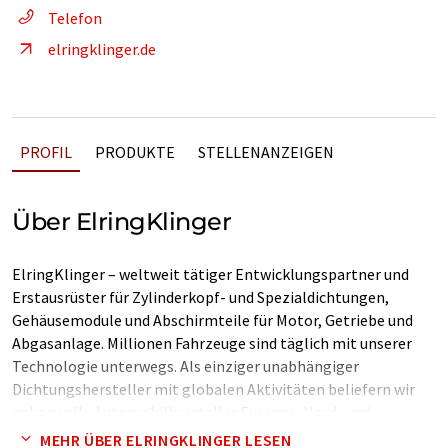
Telefon
elringklinger.de
PROFIL
PRODUKTE
STELLENANZEIGEN
Über ElringKlinger
ElringKlinger – weltweit tätiger Entwicklungspartner und
Erstausrüster für Zylinderkopf- und Spezialdichtungen,
Gehäusemodule und Abschirmteile für Motor, Getriebe und
Abgasanlage. Millionen Fahrzeuge sind täglich mit unserer
Technologie unterwegs. Als einziger unabhängiger
Dichtungshersteller mit globalen Aktivitäten beliefern wir
nahezu alle Automobilhersteller Europas, Nord- und
Südamerikas sowie zahlreiche asiatische Fahrzeughersteller.
MEHR ÜBER ELRINGKLINGER LESEN