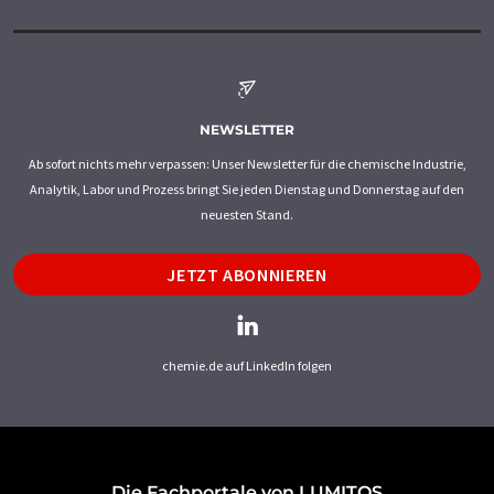
NEWSLETTER
Ab sofort nichts mehr verpassen: Unser Newsletter für die chemische Industrie,
Analytik, Labor und Prozess bringt Sie jeden Dienstag und Donnerstag auf den
neuesten Stand.
JETZT ABONNIEREN
chemie.de auf LinkedIn folgen
Die Fachportale von LUMITOS