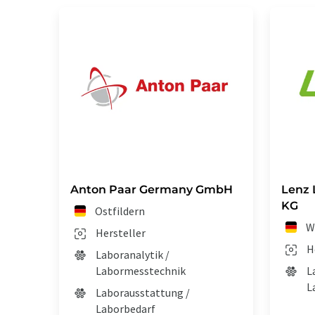
Anton Paar Germany GmbH
Lenz 
KG
Ostfildern
W
Hersteller
H
Laboranalytik /
Labormesstechnik
L
L
Laborausstattung /
Laborbedarf