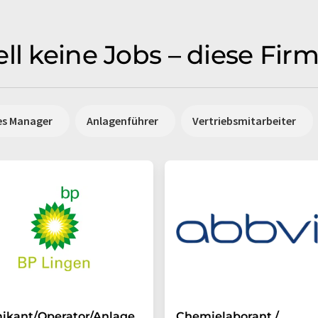
ll keine Jobs – diese Fi
es Manager
Anlagenführer
Vertriebsmitarbeiter
ikant/Operator/Anlage
Chemielaborant /