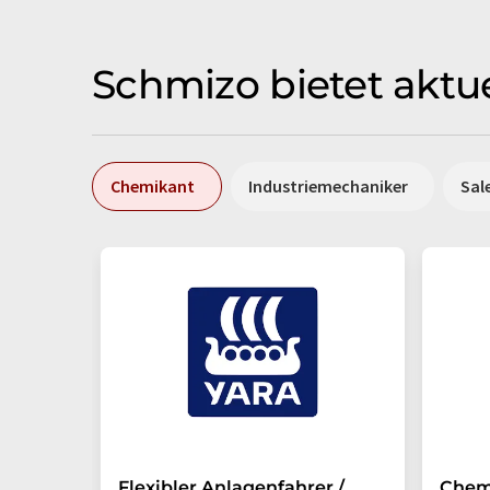
Schmizo bietet aktue
Chemikant
Industriemechaniker
Sal
Flexibler Anlagenfahrer /
Chem