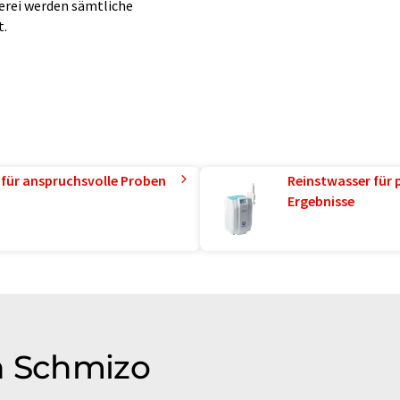
ferei werden sämtliche
t.
 für anspruchsvolle Proben
Reinstwasser für 
Ergebnisse
n Schmizo