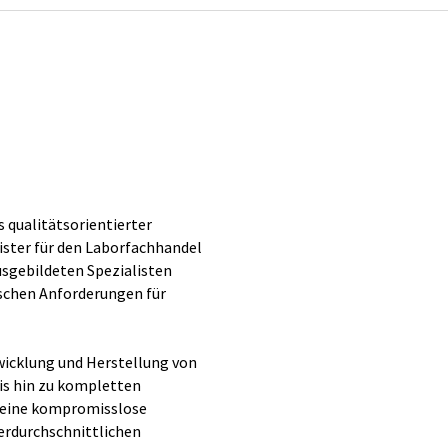
s qualitätsorientierter
eister für den Laborfachhandel
ausgebildeten Spezialisten
schen Anforderungen für
wicklung und Herstellung von
is hin zu kompletten
t eine kompromisslose
erdurchschnittlichen