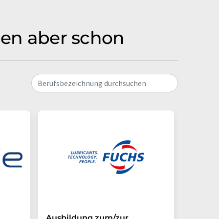
rmen aber schon
Berufsbezeichnung durchsuchen
Ausbildung zum/zur
Auszub