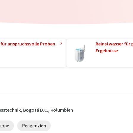
 für anspruchsvolle Proben
Reinstwasser für 
Ergebnisse
esstechnik, Bogotá D.C., Kolumbien
kope
Reagenzien