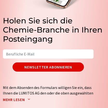
Holen Sie sich die
Chemie-Branche in Ihren
Posteingang
NEWSLETTER ABONNIEREN
Mit dem Absenden des Formulars willigen Sie ein, dass
Ihnen die LUMITOS AG den oder die oben ausgewählten
Newsletter per E-Mail zusendet. Ihre Daten werden
MEHR LESEN
nicht an Dritte weitergegeben. Die Speicherung und