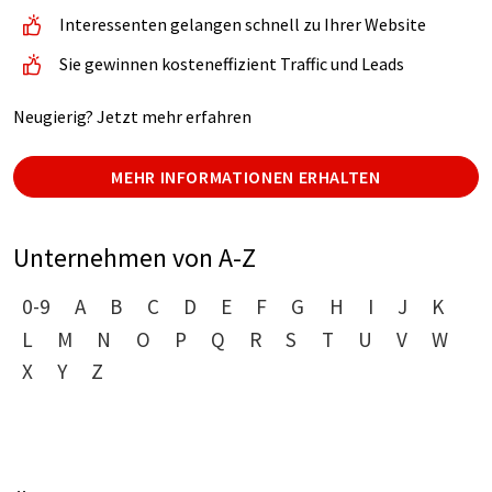
Interessenten gelangen schnell zu Ihrer Website
Sie gewinnen kosteneffizient Traffic und Leads
Neugierig? Jetzt mehr erfahren
MEHR INFORMATIONEN ERHALTEN
Unternehmen von A-Z
0-9
A
B
C
D
E
F
G
H
I
J
K
L
M
N
O
P
Q
R
S
T
U
V
W
X
Y
Z