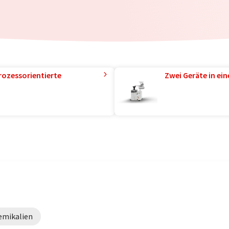
rozessorientierte
Zwei Geräte in ei
emikalien