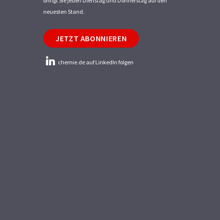
bringt Sie jeden Dienstag und Donnerstag auf den
neuesten Stand.
JETZT ABONNIEREN
chemie.de auf LinkedIn folgen