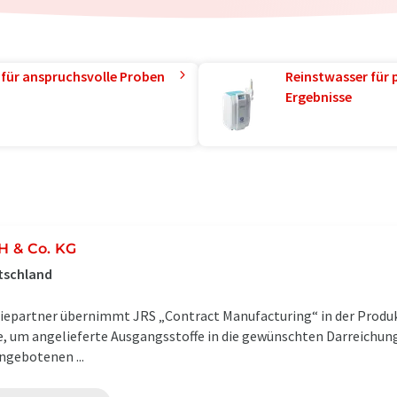
 für anspruchsvolle Proben
Reinstwasser für 
Ergebnisse
H & Co. KG
utschland
iepartner übernimmt JRS „Contract Manufacturing“ in der Produ
e, um angelieferte Ausgangsstoffe in die gewünschten Darreichun
angebotenen ...