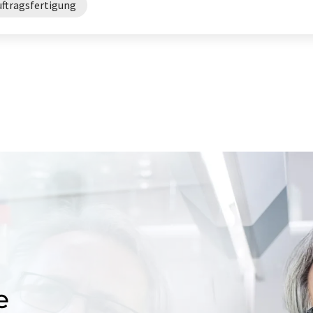
uftragsfertigung
e