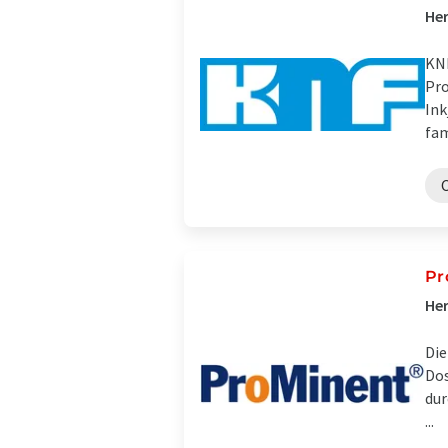
Her
KNF
Pro
Ink
fam
Pr
Her
Die
Dos
dur
...