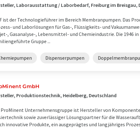
steller, Laborausstattung / Laborbedarf, Freiburg im Breisgau,
 ist der Technologieführer im Bereich Membranpumpen. Das Pro
zess- und Laborlösungen für Gas-, Flüssigkeits- und Vakuumanwe
jet-, Gasanalyse-, Lebensmittel- und Chemieindustrie. Die 1946 i
iliengeführte Gruppe ...
Chemiepumpen
Dispenserpumpen
Doppelmembranp
oMinent GmbH
steller, Produktionstechnik, Heidelberg, Deutschland
 ProMinent Unternehmensgruppe ist Hersteller von Komponenten
iertechnik sowie zuverlässiger Lösungspartner für die Wasserauf
ch innovative Produkte, ein ausgeprägtes und langjähriges Proze