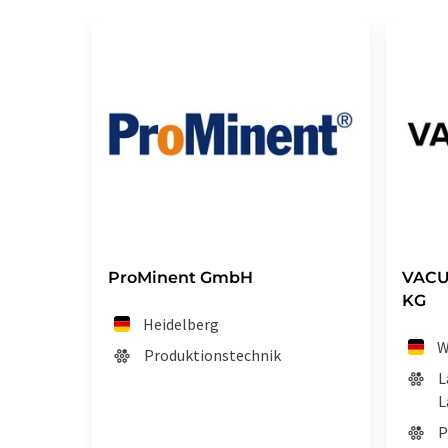
ProMinent GmbH
VACU
KG
Heidelberg
W
Produktionstechnik
L
L
P