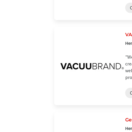
VA
Her
"We
cre
wel
pro
Ge
Her