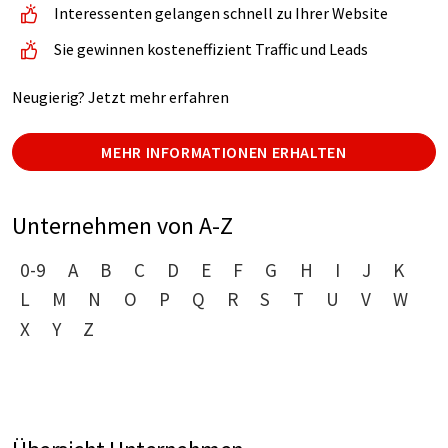
Interessenten gelangen schnell zu Ihrer Website
Sie gewinnen kosteneffizient Traffic und Leads
Neugierig? Jetzt mehr erfahren
MEHR INFORMATIONEN ERHALTEN
Unternehmen von A-Z
0-9
A
B
C
D
E
F
G
H
I
J
K
L
M
N
O
P
Q
R
S
T
U
V
W
X
Y
Z