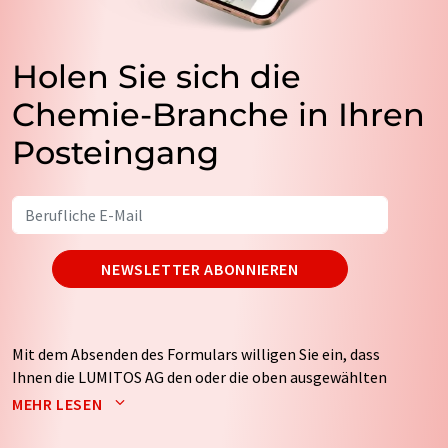
Holen Sie sich die
Chemie-Branche in Ihren
Posteingang
NEWSLETTER ABONNIEREN
Mit dem Absenden des Formulars willigen Sie ein, dass
Ihnen die LUMITOS AG den oder die oben ausgewählten
Newsletter per E-Mail zusendet. Ihre Daten werden
MEHR LESEN
nicht an Dritte weitergegeben. Die Speicherung und
Verarbeitung Ihrer Daten durch die LUMITOS AG erfolgt