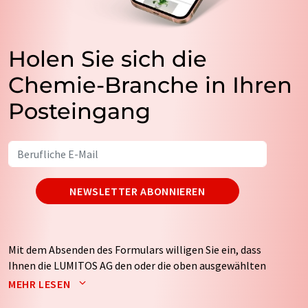
Holen Sie sich die
Chemie-Branche in Ihren
Posteingang
NEWSLETTER ABONNIEREN
Mit dem Absenden des Formulars willigen Sie ein, dass
Ihnen die LUMITOS AG den oder die oben ausgewählten
Newsletter per E-Mail zusendet. Ihre Daten werden
MEHR LESEN
nicht an Dritte weitergegeben. Die Speicherung und