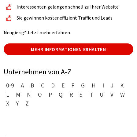
Interessenten gelangen schnell zu Ihrer Website
Sie gewinnen kosteneffizient Traffic und Leads
Neugierig? Jetzt mehr erfahren
MEHR INFORMATIONEN ERHALTEN
Unternehmen von A-Z
0-9
A
B
C
D
E
F
G
H
I
J
K
L
M
N
O
P
Q
R
S
T
U
V
W
X
Y
Z