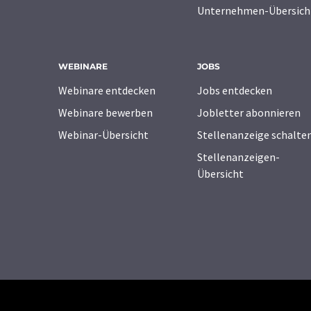
Unternehmen-Übersich
WEBINARE
JOBS
Webinare entdecken
Jobs entdecken
Webinare bewerben
Jobletter abonnieren
Webinar-Übersicht
Stellenanzeige schalte
Stellenanzeigen-
Übersicht