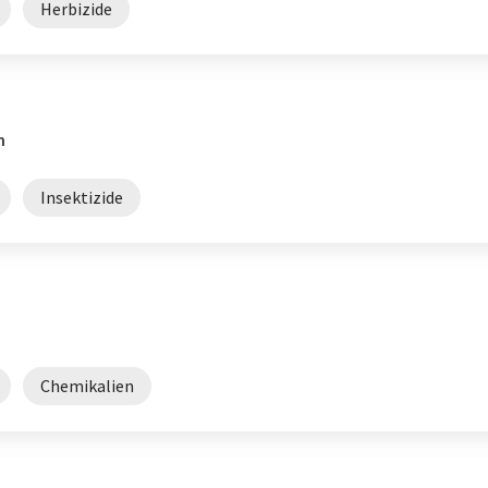
Herbizide
n
Insektizide
Chemikalien