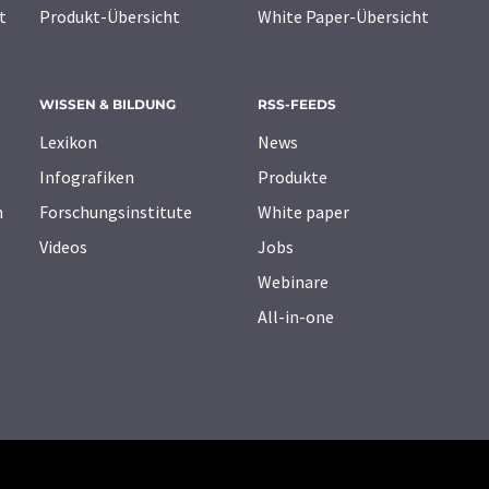
t
Produkt-Übersicht
White Paper-Übersicht
WISSEN & BILDUNG
RSS-FEEDS
Lexikon
News
Infografiken
Produkte
n
Forschungsinstitute
White paper
Videos
Jobs
Webinare
All-in-one