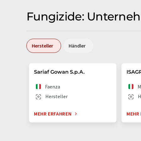
Fungizide: Unterneh
Hersteller
Händler
Sariaf Gowan S.p.A.
ISAGR
Faenza
M
Hersteller
H
MEHR ERFAHREN
MEHR 