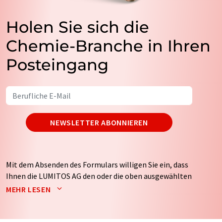
Holen Sie sich die
Chemie-Branche in Ihren
Posteingang
NEWSLETTER ABONNIEREN
Mit dem Absenden des Formulars willigen Sie ein, dass
Ihnen die LUMITOS AG den oder die oben ausgewählten
Newsletter per E-Mail zusendet. Ihre Daten werden
MEHR LESEN
nicht an Dritte weitergegeben. Die Speicherung und
Verarbeitung Ihrer Daten durch die LUMITOS AG erfolgt
auf Basis unserer
Datenschutzerklärung
. LUMITOS darf