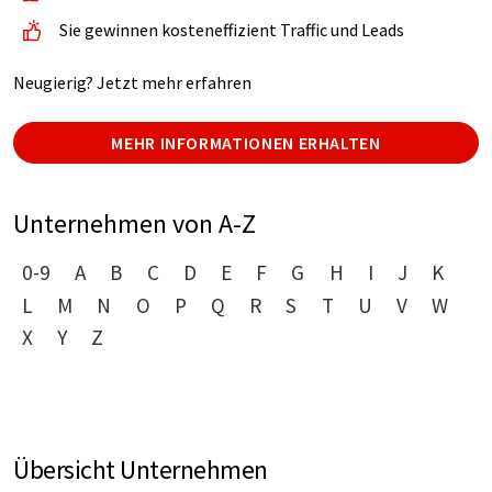
Sie gewinnen kosteneffizient Traffic und Leads
Neugierig? Jetzt mehr erfahren
MEHR INFORMATIONEN ERHALTEN
Unternehmen von A-Z
0-9
A
B
C
D
E
F
G
H
I
J
K
L
M
N
O
P
Q
R
S
T
U
V
W
X
Y
Z
Übersicht Unternehmen