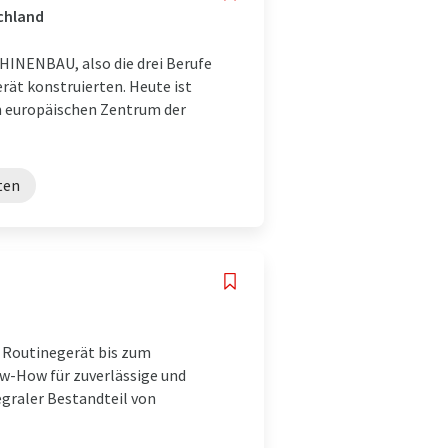
chland
INENBAU, also die drei Berufe
erät konstruierten. Heute ist
im europäischen Zentrum der
ten
d
m Routinegerät bis zum
-How für zuverlässige und
graler Bestandteil von