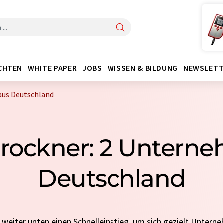
CHTEN
WHITE PAPER
JOBS
WISSEN & BILDUNG
NEWSLETT
aus Deutschland
rockner: 2 Untern
Deutschland
e weiter unten einen Schnelleinstieg, um sich gezielt Untern