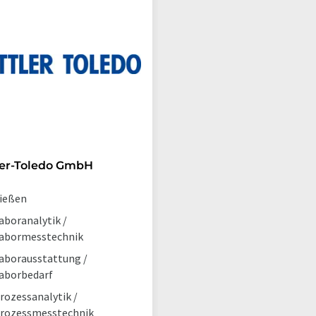
ler-Toledo GmbH
ießen
aboranalytik /
abormesstechnik
aborausstattung /
aborbedarf
rozessanalytik /
rozessmesstechnik