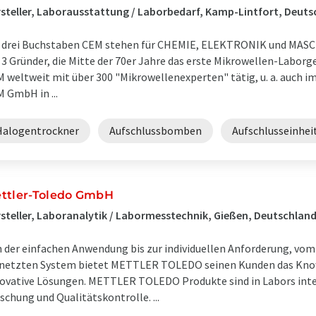
steller, Laborausstattung / Laborbedarf, Kamp-Lintfort, Deuts
 drei Buchstaben CEM stehen für CHEMIE, ELEKTRONIK und MASCH
 3 Gründer, die Mitte der 70er Jahre das erste Mikrowellen-Laborg
 weltweit mit über 300 "Mikrowellenexperten" tätig, u. a. auch 
 GmbH in ...
Halogentrockner
Aufschlussbomben
Aufschlusseinhei
ttler-Toledo GmbH
steller, Laboranalytik / Labormesstechnik, Gießen, Deutschlan
 der einfachen Anwendung bis zur individuellen Anforderung, vo
netzten System bietet METTLER TOLEDO seinen Kunden das Know
ovative Lösungen. METTLER TOLEDO Produkte sind in Labors inte
schung und Qualitätskontrolle. ...