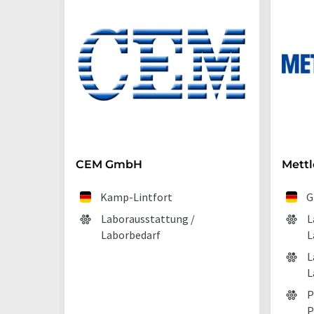
CEM GmbH
Mett
Kamp-Lintfort
G
Laborausstattung /
L
Laborbedarf
L
L
L
P
P