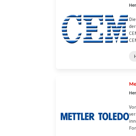
Her
Die
der
CEM
CEM
Me
Her
Von
ver
inn
For