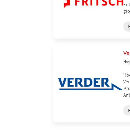
Ent
glo
Ve
Her
Hoc
Ver
Pro
Anb