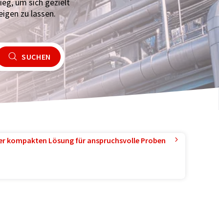
eg, um sich gezielt
igen zu lassen.
SUCHEN
ner kompakten Lösung für anspruchsvolle Proben