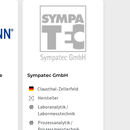
e
Sympatec GmbH
ChiroB
Clausthal-Zellerfeld
Wo
Hersteller
Die
Laboranalytik /
Ch
Labormesstechnik
Prozessanalytik /
Prozessmesstechnik