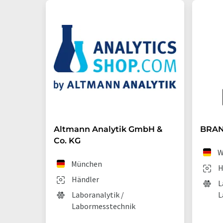
Altmann Analytik GmbH &
BRAN
Co. KG
W
München
H
Händler
L
Laboranalytik /
L
Labormesstechnik