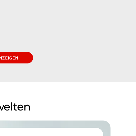
NZEIGEN
welten