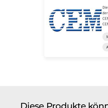
Die
der
CEM
CEM
Diese Produkte könn