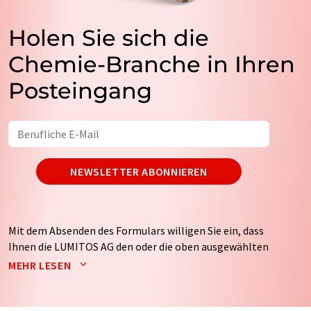
Holen Sie sich die
Chemie-Branche in Ihren
Posteingang
NEWSLETTER ABONNIEREN
Mit dem Absenden des Formulars willigen Sie ein, dass
Ihnen die LUMITOS AG den oder die oben ausgewählten
Newsletter per E-Mail zusendet. Ihre Daten werden
MEHR LESEN
nicht an Dritte weitergegeben. Die Speicherung und
Verarbeitung Ihrer Daten durch die LUMITOS AG erfolgt
auf Basis unserer
Datenschutzerklärung
. LUMITOS darf