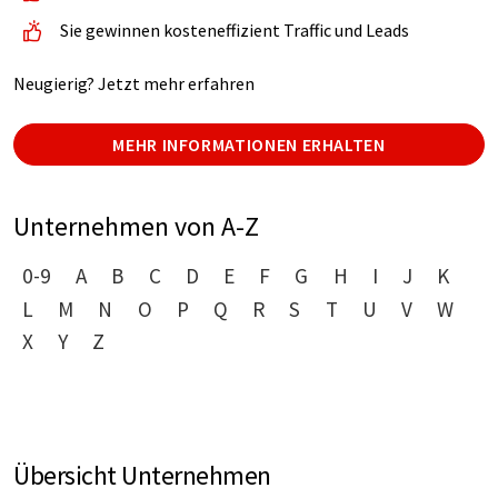
Sie gewinnen kosteneffizient Traffic und Leads
Neugierig? Jetzt mehr erfahren
MEHR INFORMATIONEN ERHALTEN
Unternehmen von A-Z
0-9
A
B
C
D
E
F
G
H
I
J
K
L
M
N
O
P
Q
R
S
T
U
V
W
X
Y
Z
Übersicht Unternehmen