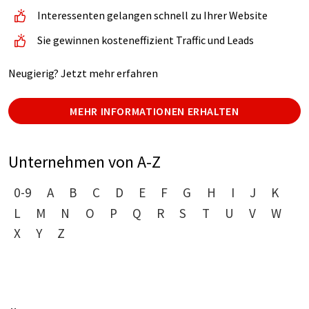
Interessenten gelangen schnell zu Ihrer Website
Sie gewinnen kosteneffizient Traffic und Leads
Neugierig? Jetzt mehr erfahren
MEHR INFORMATIONEN ERHALTEN
Unternehmen von A-Z
0-9
A
B
C
D
E
F
G
H
I
J
K
L
M
N
O
P
Q
R
S
T
U
V
W
X
Y
Z