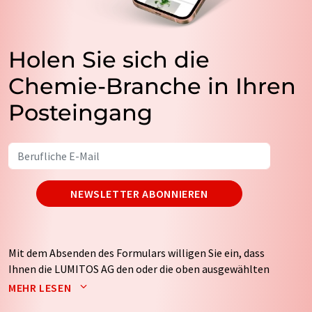
Holen Sie sich die
Chemie-Branche in Ihren
Posteingang
NEWSLETTER ABONNIEREN
Mit dem Absenden des Formulars willigen Sie ein, dass
Ihnen die LUMITOS AG den oder die oben ausgewählten
Newsletter per E-Mail zusendet. Ihre Daten werden
MEHR LESEN
nicht an Dritte weitergegeben. Die Speicherung und