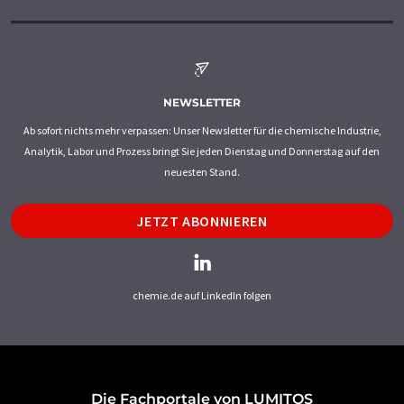
NEWSLETTER
Ab sofort nichts mehr verpassen: Unser Newsletter für die chemische Industrie,
Analytik, Labor und Prozess bringt Sie jeden Dienstag und Donnerstag auf den
neuesten Stand.
JETZT ABONNIEREN
chemie.de auf LinkedIn folgen
Die Fachportale von LUMITOS