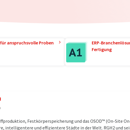
für anspruchsvolle Proben
ERP-Branchenlösun
Fertigung
H
h
offproduktion, Festkörperspeicherung und das OSOD™ (On-Site 
, intelligentere und effizientere Städte in der Welt. RGH2 und se