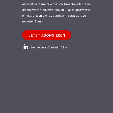
Ab sofort nichts mehr verpassen: Unser Newsletter für
die chemische Industrie, Analytik, Labor und Prozess
bringt Sie jeden Dienstag und Donnerstag auf den
neuesten Stand.
JETZT ABONNIEREN
chemie.de auf LinkedIn folgen