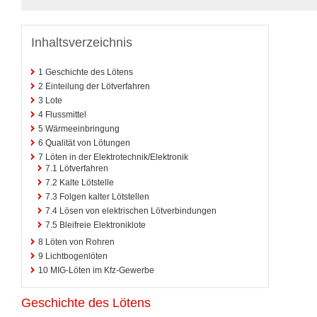
Inhaltsverzeichnis
1
Geschichte des Lötens
2
Einteilung der Lötverfahren
3
Lote
4
Flussmittel
5
Wärmeeinbringung
6
Qualität von Lötungen
7
Löten in der Elektrotechnik/Elektronik
7.1
Lötverfahren
7.2
Kalte Lötstelle
7.3
Folgen kalter Lötstellen
7.4
Lösen von elektrischen Lötverbindungen
7.5
Bleifreie Elektroniklote
8
Löten von Rohren
9
Lichtbogenlöten
10
MIG-Löten im Kfz-Gewerbe
Geschichte des Lötens