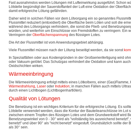
Fast ausnahmslos werden Lötungen mit Lufteinwirkung ausgeführt. Schon 
Lötstelle begünstigt der Sauerstoffanteil der Luft eine Oxidation der Oberfläc
damit erfolgreiche Lötung gefährden.
Daher wird in solchen Fällen vor dem Lötvorgang ein so genanntes Flussmitt
Flussmittel reduziert (entoxidiert) die Oberfläche beim Löten und soll die ern
während des Lötvorgangs verhindern, die sonst die Fließ- und Benetzungsei
würden, und weiterhin um Einschlüsse von Fremdstoffen zu verringern. Ein wei
Verringern der
Oberflächenspannung
des flüssigen Lotes.
Die Art der Flussmittel ist vom Anwendungsgebiet abhängig.
Viele Flussmittel müssen nach der Lötung beseitigt werden, da sie sonst
korr
In Spezialfällen oder aus Kostengründen in der Großserienfertigung wird ohn
oder Vakuum gelötet. Das Schutzgas verhindert die Oxidation und kann auc
Oxidschichten wirken.
Wärmeeinbringung
Die Wärmeeinbringung erfolgt mittels eines Lötkolbens, einer (Gas)Flamme, 
Wärmestrahlung
,
Laser
oder
Induktion
; in manchen Fällen auch mittels Ultras
durch einen Lichtbogen (Lichtbogenhartlöten).
Qualität von Lötungen
Die Benetzung ist ein wichtiges Kriterium für die erfolgreiche Lötung. Es sollte
Lötstelle verwendet werden, dass die Kontur der Bauteileanschlüsse im Lot si
zwischen einem Tropfen des flüssigen Lotes und dem Grundwerkstoff wird B
Benetzungswinkel von 0 - 30° wird als "vollständig bis ausreichend benetzt", v
benetzt" und über 90° als "nicht benetzt" eingestuft. Grundsätzlich sollte der
als 30° sein.