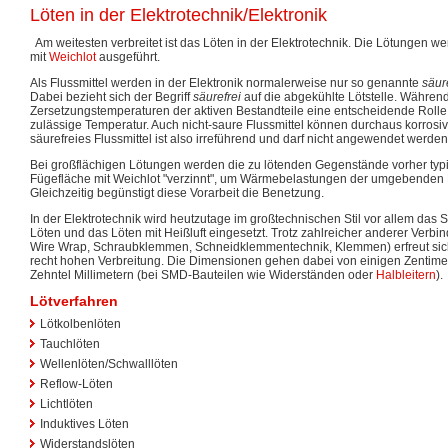
Löten in der Elektrotechnik/Elektronik
Am weitesten verbreitet ist das Löten in der Elektrotechnik. Die Lötungen wer
mit
Weichlot
ausgeführt.
Als Flussmittel werden in der Elektronik normalerweise nur so genannte
säur
Dabei bezieht sich der Begriff
säurefrei
auf die abgekühlte Lötstelle. Während
Zersetzungstemperaturen der aktiven Bestandteile eine entscheidende Rolle f
zulässige Temperatur. Auch nicht-saure Flussmittel können durchaus korrosi
säurefreies Flussmittel ist also irreführend und darf nicht angewendet werden
Bei großflächigen Lötungen werden die zu lötenden Gegenstände vorher typ
Fügefläche mit Weichlot "verzinnt", um Wärmebelastungen der umgebenden B
Gleichzeitig begünstigt diese Vorarbeit die Benetzung.
In der Elektrotechnik wird heutzutage im großtechnischen Stil vor allem das
Löten und das Löten mit Heißluft eingesetzt. Trotz zahlreicher anderer Verb
Wire Wrap, Schraubklemmen, Schneidklemmentechnik, Klemmen) erfreut sich
recht hohen Verbreitung. Die Dimensionen gehen dabei von einigen Zentimet
Zehntel Millimetern (bei SMD-Bauteilen wie Widerständen oder
Halbleitern
).
Lötverfahren
Lötkolbenlöten
Tauchlöten
Wellenlöten/Schwalllöten
Reflow-Löten
Lichtlöten
Induktives Löten
Widerstandslöten