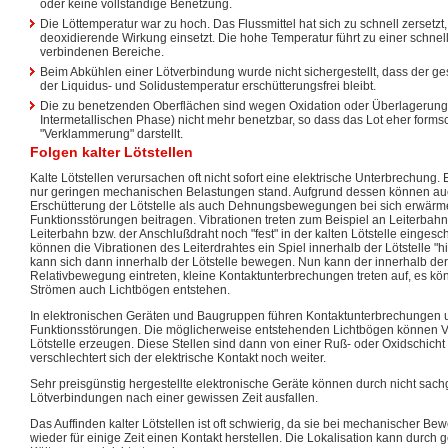
oder keine vollständige Benetzung.
Die Löttemperatur war zu hoch. Das Flussmittel hat sich zu schnell zersetzt
deoxidierende Wirkung einsetzt. Die hohe Temperatur führt zu einer schnel
verbindenen Bereiche.
Beim Abkühlen einer Lötverbindung wurde nicht sichergestellt, dass der g
der Liquidus- und Solidustemperatur erschütterungsfrei bleibt.
Die zu benetzenden Oberflächen sind wegen Oxidation oder Überlagerun
Intermetallischen Phase) nicht mehr benetzbar, so dass das Lot eher formsc
"Verklammerung" darstellt.
Folgen kalter Lötstellen
Kalte Lötstellen verursachen oft nicht sofort eine elektrische Unterbrechung. E
nur geringen mechanischen Belastungen stand. Aufgrund dessen können auc
Erschütterung der Lötstelle als auch Dehnungsbewegungen bei sich erwärm
Funktionsstörungen beitragen. Vibrationen treten zum Beispiel an Leiterbahn
Leiterbahn bzw. der Anschlußdraht noch "fest" in der kalten Lötstelle einges
können die Vibrationen des Leiterdrahtes ein Spiel innerhalb der Lötstelle "h
kann sich dann innerhalb der Lötstelle bewegen. Nun kann der innerhalb der 
Relativbewegung eintreten, kleine Kontaktunterbrechungen treten auf, es kö
Strömen auch Lichtbögen entstehen.
In elektronischen Geräten und Baugruppen führen Kontaktunterbrechungen u
Funktionsstörungen. Die möglicherweise entstehenden Lichtbögen können 
Lötstelle erzeugen. Diese Stellen sind dann von einer Ruß- oder Oxidschich
verschlechtert sich der elektrische Kontakt noch weiter.
Sehr preisgünstig hergestellte elektronische Geräte können durch nicht sac
Lötverbindungen nach einer gewissen Zeit ausfallen.
Das Auffinden kalter Lötstellen ist oft schwierig, da sie bei mechanischer B
wieder für einige Zeit einen Kontakt herstellen. Die Lokalisation kann durch 