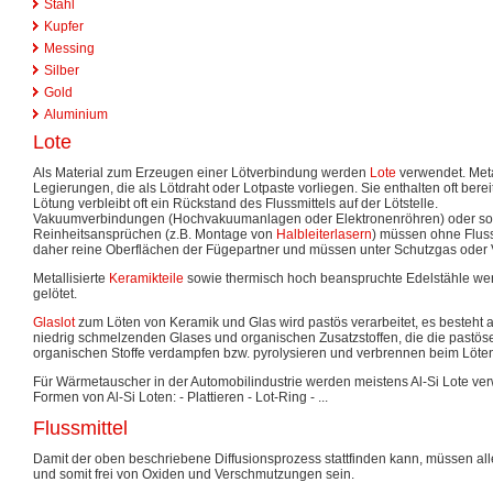
Stahl
Kupfer
Messing
Silber
Gold
Aluminium
Lote
Als Material zum Erzeugen einer Lötverbindung werden
Lote
verwendet. Meta
Legierungen, die als Lötdraht oder Lotpaste vorliegen. Sie enthalten oft berei
Lötung verbleibt oft ein Rückstand des Flussmittels auf der Lötstelle.
Vakuumverbindungen (Hochvakuumanlagen oder Elektronenröhren) oder so
Reinheitsansprüchen (z.B. Montage von
Halbleiterlasern
) müssen ohne Flussm
daher reine Oberflächen der Fügepartner und müssen unter Schutzgas oder
Metallisierte
Keramikteile
sowie thermisch hoch beanspruchte Edelstähle werd
gelötet.
Glaslot
zum Löten von Keramik und Glas wird pastös verarbeitet, es besteht 
niedrig schmelzenden Glases und organischen Zusatzstoffen, die die pastöse
organischen Stoffe verdampfen bzw. pyrolysieren und verbrennen beim Löten
Für Wärmetauscher in der Automobilindustrie werden meistens Al-Si Lote ve
Formen von Al-Si Loten: - Plattieren - Lot-Ring - ...
Flussmittel
Damit der oben beschriebene Diffusionsprozess stattfinden kann, müssen all
und somit frei von Oxiden und Verschmutzungen sein.