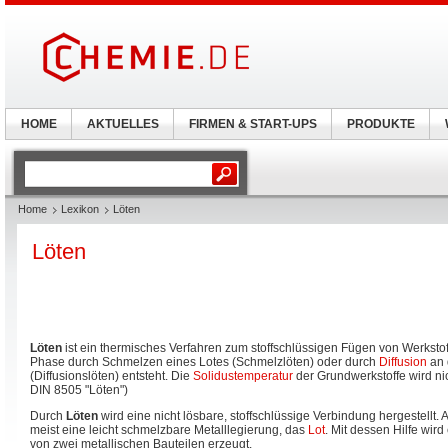
HOME
AKTUELLES
FIRMEN & START-UPS
PRODUKTE
Home
Lexikon
Löten
Löten
Löten
ist ein thermisches Verfahren zum stoffschlüssigen Fügen von Werkstof
Phase durch Schmelzen eines Lotes (Schmelzlöten) oder durch
Diffusion
an 
(Diffusionslöten) entsteht. Die
Solidustemperatur
der Grundwerkstoffe wird nic
DIN 8505 "Löten")
Durch
Löten
wird eine nicht lösbare, stoffschlüssige Verbindung hergestellt. 
meist eine leicht schmelzbare Metalllegierung, das
Lot
. Mit dessen Hilfe wir
von zwei metallischen Bauteilen erzeugt.