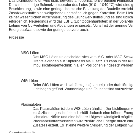
Das Lichtbogenlöten wird üblicherweise an oberflächenveredelten Feinblech
Durch die niedrige Schmelztemperatur des Lotes (910 – 1040 °C) wird eine
Beschichtung, sowie eine geringe thermische Belastung der Bauteile erreich
Zusatzwerkstoffe sind weitgehend unempfindlich gegen Korrosion. Beim Lic
keiner wesentlichen Aufschmelzung des Grundwerkstoffes und es sind üblich
erforderlich. Neuerdings wird das LBHL (Lichtbogenhartlöten) in der Solar-Ind
Lötung von Cu-Verteilern und Abgängen eingesetzt. Vorteil ist der geringe Ve
Energieaufwand sowie der geringe Lotverbrauch.
Prozesse
MSG-Löten
Das MSG-Löten unterscheidet sich vom MIG- oder MAG-Schwe
Drahtelektroden auf Kupferbasis als Zusatz. Es kann in der Ku
Impulslichtbogentechnik in allen Positionen eingesetzt werden
WIG-Löten
Beim WIG-Löten wird stabförmiges (manuell) oder drahtförmige
Lichtbogen geführt. Wannenlage und Fallnaht sind vorzuziehe
Plasmalöten
Das Plasmalöten ist dem WIG-Löten ähnlich. Der Lichtbogen 
zusätzlich eingeschnürt und erhält dadurch eine höhere Energ
schmalere Nähte und eine höhere Lötgeschwindigkeit möglic
Plasmaheißdrahtverfahren wird zusätzliche Energie durch e
Zusatzes erzielt. Es ist eine weitere Steigerung der Lötgeschw
Grundwerkstoffe