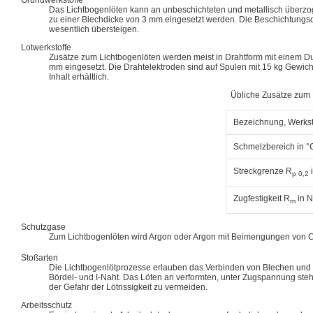
Das Lichtbogenlöten kann an unbeschichteten und metallisch überzo
zu einer Blechdicke von 3 mm eingesetzt werden. Die Beschichtungsd
wesentlich übersteigen.
Lotwerkstoffe
Zusätze zum Lichtbogenlöten werden meist in Drahtform mit einem Du
mm eingesetzt. Die Drahtelektroden sind auf Spulen mit 15 kg Gewich
Inhalt erhältlich.
Übliche Zusätze zum 
Bezeichnung, Werks
Schmelzbereich in °
Streckgrenze R
p 0,2
Zugfestigkeit R
in N
m
Schutzgase
Zum Lichtbogenlöten wird Argon oder Argon mit Beimengungen von 
Stoßarten
Die Lichtbogenlötprozesse erlauben das Verbinden von Blechen und B
Bördel- und I-Naht. Das Löten an verformten, unter Zugspannung st
der Gefahr der Lötrissigkeit zu vermeiden.
Arbeitsschutz