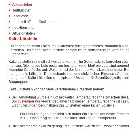
Vakuumlöten
Heißluftlöten
Laserlöten
Löten mit offener Gasflamme
Induktionslöten
Diffusionslöten
Kalte Lötstelle
Ein besonders beim Löten im Elektronikbereich gefürchtetes Phänomen sind
Lötstellen. Bei einer Kalten Lötstelle besteht keine stoffschlüssige Verbindu
Fügepartner.
Kalte Lötstellen sind oft schwer zu erkennen. Im Gegensatz zu korrekten Löts
matt aus (bleihaltige Lote erstarren hochglänzend, bleifreie Lote sind generel
klumpige Oberfläche auf. Weiterhin ist der fehlende Meniskus einer guten Ben
mangelhafte Lötstelle. Die mechanischen und elektrischen Eigenschaften eine
mangelhaft. Kalte Lötstellen sind typische Ursachen für Zuverlässigkeitsprob
Baugruppen.
Kalte Lötstellen können viele verschiedene Ursachen haben:
Bei Handlötung wurde ein Lot mit weiter Temperaturspanne zwischen der
L
Solidustemperatur
verwendet. Innerhalb dieser Temperaturspanne ist das Lo
Erschütterungen begünstigen das Entstehen einer kalten Lötstelle.
Für Handlötungen empfiehlt sich daher ein Lot, bei der beide Tempe
z.B. L-Sn63PbAg mit 178 °C Solidus- und Liquidustemperatur.
Die Löttemperatur war zu gering - die Lötstelle war zu kalt - wohl der Name