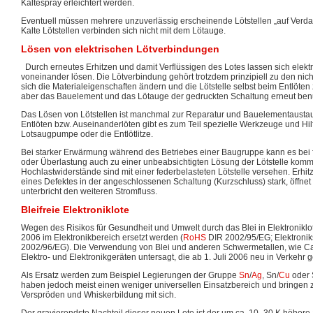
Kältespray erleichtert werden.
Eventuell müssen mehrere unzuverlässig erscheinende Lötstellen „auf Verda
Kalte Lötstellen verbinden sich nicht mit dem Lötauge.
Lösen von elektrischen Lötverbindungen
Durch erneutes Erhitzen und damit Verflüssigen des Lotes lassen sich elek
voneinander lösen. Die Lötverbindung gehört trotzdem prinzipiell zu den nic
sich die Materialeigenschaften ändern und die Lötstelle selbst beim Entlöten 
aber das Bauelement und das Lötauge der gedruckten Schaltung erneut ben
Das Lösen von Lötstellen ist manchmal zur Reparatur und Bauelementausta
Entlöten bzw. Auseinanderlöten gibt es zum Teil spezielle Werkzeuge und Hilf
Lotsaugpumpe oder die Entlötlitze.
Bei starker Erwärmung während des Betriebes einer Baugruppe kann es bei 
oder Überlastung auch zu einer unbeabsichtigten Lösung der Lötstelle komm
Hochlastwiderstände sind mit einer federbelasteten Lötstelle versehen. Erhi
eines Defektes in der angeschlossenen Schaltung (Kurzschluss) stark, öffnet 
unterbricht den weiteren Stromfluss.
Bleifreie Elektroniklote
Wegen des Risikos für Gesundheit und Umwelt durch das Blei in Elektroniklot
2006 im Elektronikbereich ersetzt werden (
RoHS
DIR 2002/95/EG; Elektronik
2002/96/EG). Die Verwendung von Blei und anderen Schwermetallen, wie Cad
Elektro- und Elektronikgeräten untersagt, die ab 1. Juli 2006 neu in Verkehr
Als Ersatz werden zum Beispiel Legierungen der Gruppe
Sn
/
Ag
, Sn/
Cu
oder 
haben jedoch meist einen weniger universellen Einsatzbereich und bringen z
Verspröden und Whiskerbildung mit sich.
Der gravierendste Nachteil dieser neuen Lote ist der um ca. 10–30 K höhere