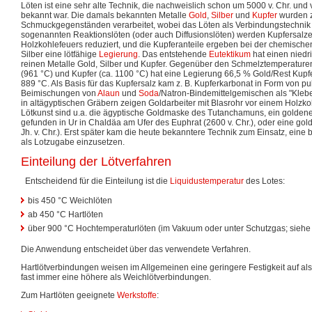
Löten ist eine sehr alte Technik, die nachweislich schon um 5000 v. Chr. und
bekannt war. Die damals bekannten Metalle
Gold
,
Silber
und
Kupfer
wurden z
Schmuckgegenständen verarbeitet, wobei das Löten als Verbindungstechnik
sogenannten Reaktionslöten (oder auch Diffusionslöten) werden Kupfersalz
Holzkohlefeuers reduziert, und die Kupferanteile ergeben bei der chemische
Silber eine lötfähige
Legierung
. Das entstehende
Eutektikum
hat einen niedr
reinen Metalle Gold, Silber und Kupfer. Gegenüber den Schmelztemperaturen
(961 °C) und Kupfer (ca. 1100 °C) hat eine Legierung 66,5 % Gold/Rest Kup
889 °C. Als Basis für das Kupfersalz kam z. B. Kupferkarbonat in Form von pu
Beimischungen von
Alaun
und
Soda
/Natron-Bindemittelgemischen als "Kleb
in altägyptischen Gräbern zeigen Goldarbeiter mit Blasrohr vor einem Holzkoh
Lötkunst sind u.a. die ägyptische Goldmaske des Tutanchamuns, ein goldene
gefunden in Ur in Chaldäa am Ufer des Euphrat (2600 v. Chr.), oder eine gold
Jh. v. Chr.). Erst später kam die heute bekanntere Technik zum Einsatz, eine
als Lotzugabe einzusetzen.
Einteilung der Lötverfahren
Entscheidend für die Einteilung ist die
Liquidustemperatur
des Lotes:
bis 450 °C Weichlöten
ab 450 °C Hartlöten
über 900 °C Hochtemperaturlöten (im Vakuum oder unter Schutzgas; siehe 
Die Anwendung entscheidet über das verwendete Verfahren.
Hartlötverbindungen weisen im Allgemeinen eine geringere Festigkeit auf al
fast immer eine höhere als Weichlötverbindungen.
Zum Hartlöten geeignete
Werkstoffe
: