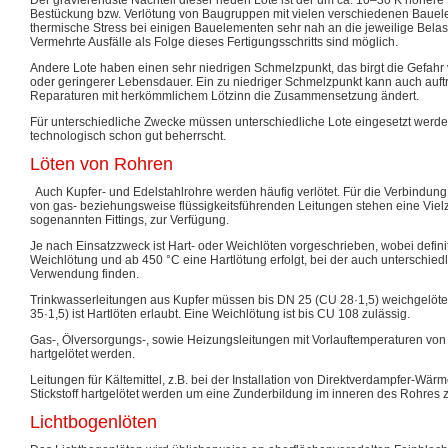
Bestückung bzw. Verlötung von Baugruppen mit vielen verschiedenen Bauel
thermische Stress bei einigen Bauelementen sehr nah an die jeweilige Bela
Vermehrte Ausfälle als Folge dieses Fertigungsschritts sind möglich.
Andere Lote haben einen sehr niedrigen Schmelzpunkt, das birgt die Gefah
oder geringerer Lebensdauer. Ein zu niedriger Schmelzpunkt kann auch auftr
Reparaturen mit herkömmlichem Lötzinn die Zusammensetzung ändert.
Für unterschiedliche Zwecke müssen unterschiedliche Lote eingesetzt werde
technologisch schon gut beherrscht.
Löten von Rohren
Auch Kupfer- und Edelstahlrohre werden häufig verlötet. Für die Verbindu
von gas- beziehungsweise flüssigkeitsführenden Leitungen stehen eine Viel
sogenannten Fittings, zur Verfügung.
Je nach Einsatzzweck ist Hart- oder Weichlöten vorgeschrieben, wobei defi
Weichlötung und ab 450 °C eine Hartlötung erfolgt, bei der auch unterschiedl
Verwendung finden.
Trinkwasserleitungen aus Kupfer müssen bis DN 25 (CU 28·1,5) weichgelöt
35·1,5) ist Hartlöten erlaubt. Eine Weichlötung ist bis CU 108 zulässig.
Gas-, Ölversorgungs-, sowie Heizungsleitungen mit Vorlauftemperaturen vo
hartgelötet werden.
Leitungen für Kältemittel, z.B. bei der Installation von Direktverdampfer-W
Stickstoff hartgelötet werden um eine Zunderbildung im inneren des Rohres 
Lichtbogenlöten