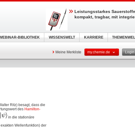
Leistungsstarkes Sauerstoff
kompakt, tragbar, mit integri
WEBINAR-BIBLIOTHEK
WISSENSWELT
KARRIERE
THEMENWEL
Meine Merkliste
my.chemie.de
Logi
alter Ritz) besagt, dass die
rtungswert des
Hamilton-
e
in die stationäre
r exakten Wellenfunktion) der