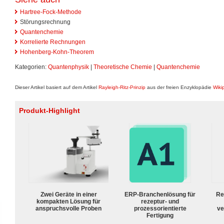
Hartree-Fock-Methode
Störungsrechnung
Quantenchemie
Korrelierte Rechnungen
Hohenberg-Kohn-Theorem
Kategorien:
Quantenphysik
|
Theoretische Chemie
|
Quantenchemie
Dieser Artikel basiert auf dem Artikel
Rayleigh-Ritz-Prinzip
aus der freien Enzyklopädie
Wiki
Produkt-Highlight
Zwei Geräte in einer
ERP-Branchenlösung für
Re
kompakten Lösung für
rezeptur- und
anspruchsvolle Proben
prozessorientierte
ve
Fertigung