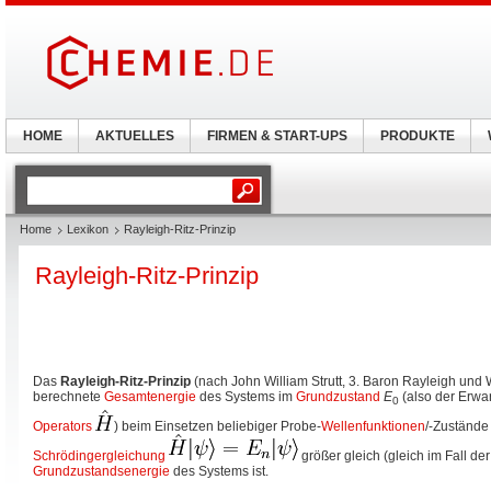
HOME
AKTUELLES
FIRMEN & START-UPS
PRODUKTE
Home
Lexikon
Rayleigh-Ritz-Prinzip
Rayleigh-Ritz-Prinzip
Das
Rayleigh-Ritz-Prinzip
(nach John William Strutt, 3. Baron Rayleigh und W
berechnete
Gesamtenergie
des Systems im
Grundzustand
E
(also der Erwa
0
Operators
) beim Einsetzen beliebiger Probe-
Wellenfunktionen
/-Zuständ
Schrödingergleichung
größer gleich (gleich im Fall de
Grundzustandsenergie
des Systems ist.