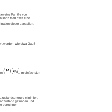
man eine Familie von
So kann man etwa eine
nation dieser darstellen:
ert werden, wie etwa Gauß-
von
. Im einfachsten
ndzustandsenergie minimiert
rundzustand gefunden und
ie berechnen.