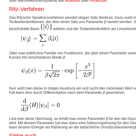
oder Mehrelektronensysteme wie
Moleküle
oder
Festkörper
.
Ritz-Verfahren
Das Ritzsche Variationsverfahren wendet obigen Satz direkt an. Dazu nutzt 
Testwellenfunktionen, die über einen Satz von Parameter
β
variiert werden. 
beschränkte Basis
wählen und die Testwellenfunktion als Linearkombi
Oder man wählt eine Familie von Funktionen, die über einen Parameter varii
Kurven mit verschiedener Breite
β
:
Nun setzt man diese in obigen Ausdruck ein und sucht den minimalen Wert 
Fall kann dies durch Differentiation nach dem Parameter
β
geschehen:
Löst man diese Gleichung, so erhält man einen Parameter
β
für den die Gru
wird. Mit diesem Parameter hat man dann eine Näherungslösung für den G
kann dessen Energie als Näherung an die tatsächliche Grundzustandsenerg
Siehe auch