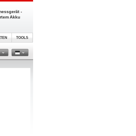
messgerät -
ertem Akku
TEN
TOOLS
n