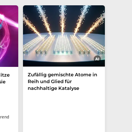
Zufällig gemischte Atome in
Wie ma
itze
Reih und Glied für
Nanopa
sie
nachhaltige Katalyse
Ewigke
Wasser
hrend