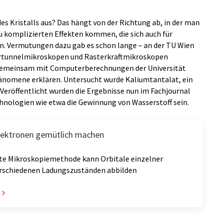
des Kristalls aus? Das hängt von der Richtung ab, in der man
zu komplizierten Effekten kommen, die sich auch für
. Vermutungen dazu gab es schon lange – an der TU Wien
tertunnelmikroskopen und Rasterkraftmikroskopen
 gemeinsam mit Computerberechnungen der Universität
änomene erklären. Untersucht wurde Kaliumtantalat, ein
. Veröffentlicht wurden die Ergebnisse nun im Fachjournal
chnologien wie etwa die Gewinnung von Wasserstoff sein.
Elektronen gemütlich machen
te Mikroskopiemethode kann Orbitale einzelner
erschiedenen Ladungszuständen abbilden