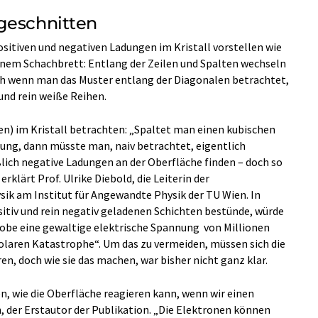
geschnitten
ositiven und negativen Ladungen im Kristall vorstellen wie
inem Schachbrett: Entlang der Zeilen und Spalten wechseln
och wenn man das Muster entlang der Diagonalen betrachtet,
und rein weiße Reihen.
n) im Kristall betrachten: „Spaltet man einen kubischen
tung, dann müsste man, naiv betrachtet, eigentlich
ßlich negative Ladungen an der Oberfläche finden – doch so
rklärt Prof. Ulrike Diebold, die Leiterin der
ik am Institut für Angewandte Physik der TU Wien. In
ositiv und rein negativ geladenen Schichten bestünde, würde
probe eine gewaltige elektrische Spannung von Millionen
olaren Katastrophe“. Um das zu vermeiden, müssen sich die
n, doch wie sie das machen, war bisher nicht ganz klar.
n, wie die Oberfläche reagieren kann, wenn wir einen
in, der Erstautor der Publikation. „Die Elektronen können