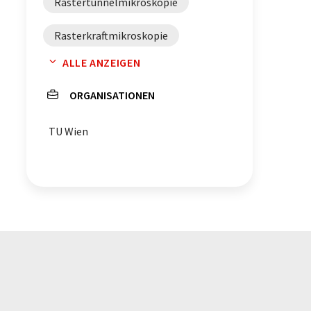
Rastertunnelmikroskopie
Rasterkraftmikroskopie
ALLE ANZEIGEN
Perowskite
Kaliumtantalat
ORGANISATIONEN
TU Wien