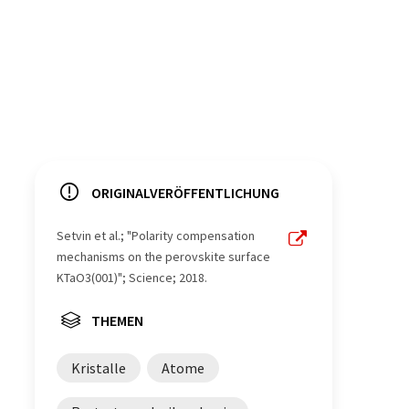
ORIGINALVERÖFFENTLICHUNG
Setvin et al.; "Polarity compensation
mechanisms on the perovskite surface
KTaO3(001)"; Science; 2018.
THEMEN
Kristalle
Atome