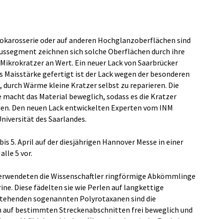
tokarosserie oder auf anderen Hochglanzoberflächen sind
xussegment zeichnen sich solche Oberflächen durch ihre
 Mikrokratzer an Wert. Ein neuer Lack von Saarbrücker
us Maisstärke gefertigt ist der Lack wegen der besonderen
 durch Wärme kleine Kratzer selbst zu reparieren. Die
macht das Material beweglich, sodass es die Kratzer
nden. Den neuen Lack entwickelten Experten vom INM
iversität des Saarlandes.
bis 5. April auf der diesjährigen Hannover Messe in einer
lle 5 vor.
e verwendeten die Wissenschaftler ringförmige Abkömmlinge
ne. Diese fädelten sie wie Perlen auf langkettige
tstehenden sogenannten Polyrotaxanen sind die
n auf bestimmten Streckenabschnitten frei beweglich und