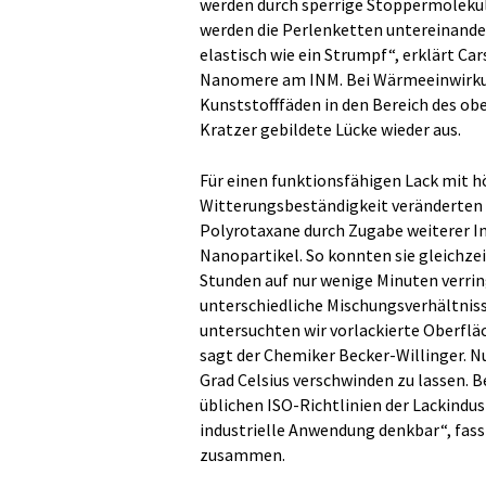
werden durch sperrige Stoppermolekül
werden die Perlenketten untereinande
elastisch wie ein Strumpf“, erklärt C
Nanomere am INM. Bei Wärmeeinwirkun
Kunststofffäden in den Bereich des obe
Kratzer gebildete Lücke wieder aus.
Für einen funktionsfähigen Lack mit h
Witterungsbeständigkeit veränderten
Polyrotaxane durch Zugabe weiterer In
Nanopartikel. So konnten sie gleichze
Stunden auf nur wenige Minuten verri
unterschiedliche Mischungsverhältnis
untersuchten wir vorlackierte Oberfläc
sagt der Chemiker Becker-Willinger. Nu
Grad Celsius verschwinden zu lassen. B
üblichen ISO-Richtlinien der Lackindust
industrielle Anwendung denkbar“, fass
zusammen.