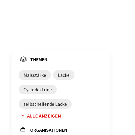
THEMEN
Maisstärke
Lacke
Cyclodextrine
selbstheilende Lacke
ALLE ANZEIGEN
selbstheilende Materialien
ORGANISATIONEN
Coatings