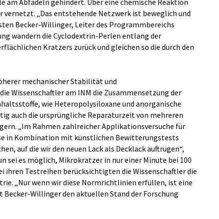
e am Abfädeln gehindert. Über eine chemische Reaktion
r vernetzt. „Das entstehende Netzwerk ist beweglich und
arsten Becker-Willinger, Leiter des Programmbereichs
g wandern die Cyclodextrin-Perlen entlang der
rflächlichen Kratzers zurück und gleichen so die durch den
öherer mechanischer Stabilität und
 die Wissenschaftler am INM die Zusammensetzung der
haltsstoffe, wie Heteropolysiloxane und anorganische
itig auch die ursprüngliche Reparaturzeit von mehreren
ngern. „Im Rahmen zahlreicher Applikationsversuche für
se in Kombination mit künstlichen Bewitterungstests
hen, auf die wir den neuen Lack als Decklack auftrugen“,
n sei es möglich, Mikrokratzer in nur einer Minute bei 100
ei ihren Testreihen berücksichtigten die Wissenschaftler die
rie. „Nur wenn wir diese Normrichtlinien erfüllen, ist eine
t Becker-Willinger den aktuellen Stand der Forschung