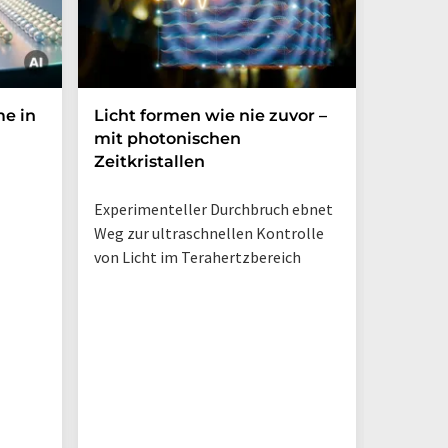
me in
Licht formen wie nie zuvor –
Mechan
mit photonischen
erzeugt
Zeitkristallen
Experimenteller Durchbruch ebnet
Weg zur ultraschnellen Kontrolle
von Licht im Terahertzbereich