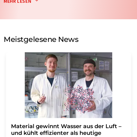
MEHR LESEN
nicht an Dritte weitergegeben. Die Speicherung und
Verarbeitung Ihrer Daten durch die LUMITOS AG erfolgt
auf Basis unserer
Datenschutzerklärung
. LUMITOS darf
Sie zum Zwecke der Werbung oder der Markt- und
Meinungsforschung per E-Mail kontaktieren. Ihre
Meistgelesene News
Einwilligung können Sie jederzeit ohne Angabe von
Gründen gegenüber der LUMITOS AG, Ernst-Augustin-
Str. 2, 12489 Berlin oder per E-Mail unter
widerruf@lumitos.com
mit Wirkung für die Zukunft
widerrufen. Zudem ist in jeder E-Mail ein Link zur
Abbestellung des entsprechenden Newsletters
enthalten.
Material gewinnt Wasser aus der Luft –
und kühlt effizienter als heutige