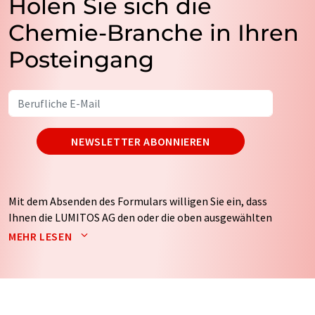
Holen Sie sich die
Chemie-Branche in Ihren
Posteingang
NEWSLETTER ABONNIEREN
Mit dem Absenden des Formulars willigen Sie ein, dass
Ihnen die LUMITOS AG den oder die oben ausgewählten
Newsletter per E-Mail zusendet. Ihre Daten werden
MEHR LESEN
nicht an Dritte weitergegeben. Die Speicherung und
Verarbeitung Ihrer Daten durch die LUMITOS AG erfolgt
auf Basis unserer
Datenschutzerklärung
. LUMITOS darf
Sie zum Zwecke der Werbung oder der Markt- und
Meinungsforschung per E-Mail kontaktieren. Ihre