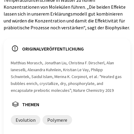
Temperaturunterschiede in Wasser zu hohen
Konzentrationen von Molekülen führen. „Die beiden Effekte
lassen sich in unserem Erklärungsmodell gut kombinieren
und würden die Konzentration und damit die Effektivität für
präbiotische Prozesse noch verstärken“, sagt der Biophysiker.
ORIGINALVERÖFFENTLICHUNG
Matthias Morasch, Jonathan Liu, Christina F. Dirscherl, Alan
Ianeselli, Alexandra Kuhnlein, Kristian Le Vay, Philipp
Schwintek, Saidul Islam, Merina K. Corpinot, et al.: "Heated gas
bubbles enrich, crystallize, dry, phosphorylate, and
encapsulate prebiotic molecules"; Nature Chemistry 2019
THEMEN
Evolution
Polymere