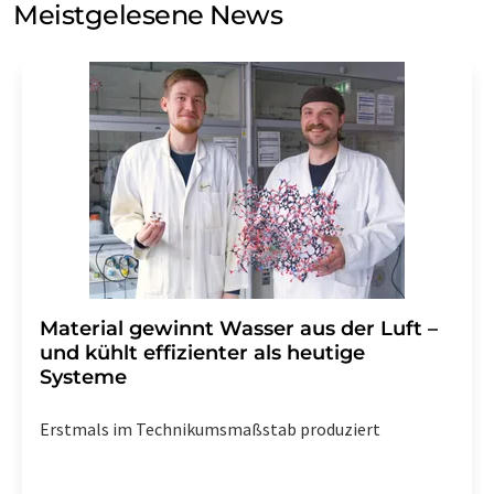
Meistgelesene News
Einwilligung können Sie jederzeit ohne Angabe von
Gründen gegenüber der LUMITOS AG, Ernst-Augustin-
Str. 2, 12489 Berlin oder per E-Mail unter
widerruf@lumitos.com
mit Wirkung für die Zukunft
widerrufen. Zudem ist in jeder E-Mail ein Link zur
Abbestellung des entsprechenden Newsletters
enthalten.
Material gewinnt Wasser aus der Luft –
und kühlt effizienter als heutige
Systeme
Erstmals im Technikumsmaßstab produziert