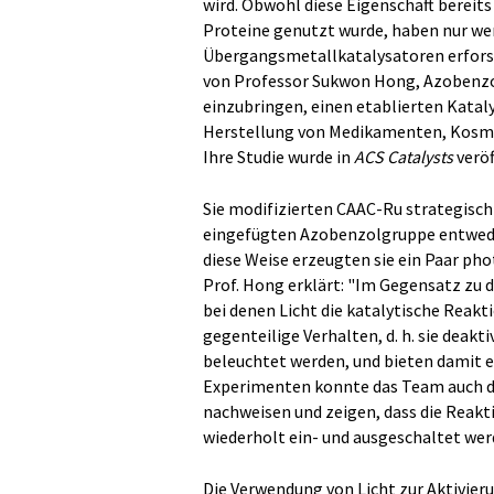
wird. Obwohl diese Eigenschaft bereit
Proteine genutzt wurde, haben nur wen
Übergangsmetallkatalysatoren erforsc
von Professor Sukwon Hong, Azobenzo
einzubringen, einen etablierten Katal
Herstellung von Medikamenten, Kosme
Ihre Studie wurde in
ACS Catalysts
veröf
Sie modifizierten CAAC-Ru strategisch 
eingefügten Azobenzolgruppe entwede
diese Weise erzeugten sie ein Paar ph
Prof. Hong erklärt: "Im Gegensatz zu
bei denen Licht die katalytische Reakt
gegenteilige Verhalten, d. h. sie deakt
beleuchtet werden, und bieten damit e
Experimenten konnte das Team auch 
nachweisen und zeigen, dass die Reakt
wiederholt ein- und ausgeschaltet we
Die Verwendung von Licht zur Aktivieru