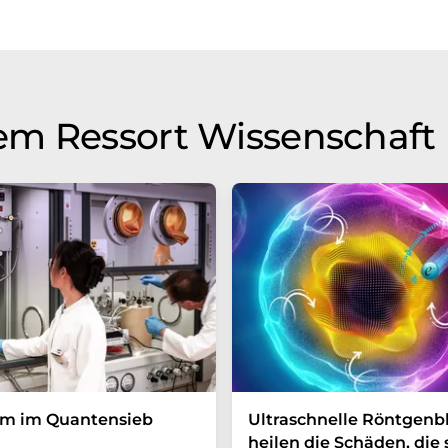
u präsentieren. Da dieser Artikel mit automatischer
glich, dass er Fehler im Vokabular, in der Syntax oder
lichen Artikel in Englisch finden Sie
hier
.
em Ressort Wissenschaft
um im Quantensieb
Ultraschnelle Röntgenbl
heilen die Schäden, die 