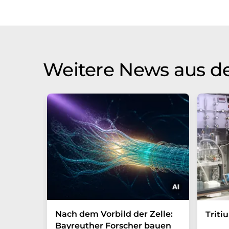
Bandbreite an aktuellen Nachrichten z
Übersetzung übersetzt wurde, ist es mö
in der Grammatik enthält. Den ursprüng
Weitere News aus d
Nach dem Vorbild der Zelle:
Triti
Bayreuther Forscher bauen