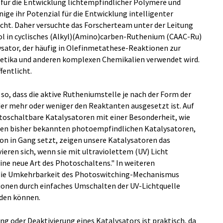
s für die Entwicklung lichtempfindlicher Polymere und
ige ihr Potenzial für die Entwicklung intelligenter
ht. Daher versuchte das Forscherteam unter der Leitung
l in cyclisches (Alkyl)(Amino)carben-Ruthenium (CAAC-Ru)
ysator, der häufig in Olefinmetathese-Reaktionen zur
tika und anderen komplexen Chemikalien verwendet wird.
fentlicht.
so, dass die aktive Rutheniumstelle je nach der Form der
r mehr oder weniger den Reaktanten ausgesetzt ist. Auf
otoschaltbare Katalysatoren mit einer Besonderheit, wie
 den bisher bekannten photoempfindlichen Katalysatoren,
ion in Gang setzt, zeigen unsere Katalysatoren das
ivieren sich, wenn sie mit ultraviolettem (UV) Licht
ine neue Art des Photoschaltens." In weiteren
die Umkehrbarkeit des Photoswitching-Mechanismus
ionen durch einfaches Umschalten der UV-Lichtquelle
rden können.
ng oder Deaktivierung eines Katalysators ist praktisch, da