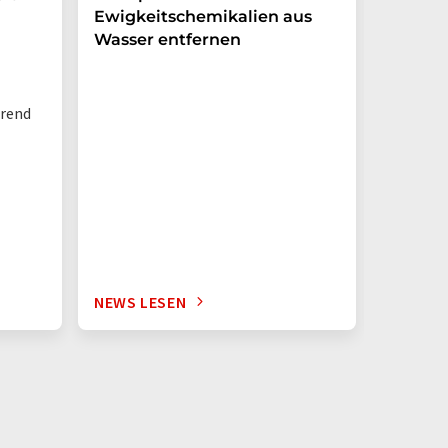
Ewigkeitschemikalien aus
nachha
Wasser entfernen
hrend
NEWS LESEN
NEWS L