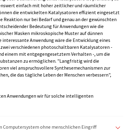
kenswert einfach mit hoher zeitlicher und räumlicher
önnen die entwickelten Katalysatoren effizient eingesetzt
 Reaktion nur bei Bedarf und genau an der gewünschten
n entscheidender Bedeutung für Anwendungen wie die
emischer Masken mikroskopische Muster auf dünnen
re interessante Anwendung wäre die Entwicklung eines
zwei verschiedenen photoschaltbaren Katalysatoren -
, und einem mit entgegengesetztem Verhalten -, um die
ubstanzen zu ermöglichen. "Langfristig wird die
toren viel anspruchsvollere Synthesemechanismen zur
en, die das tägliche Leben der Menschen verbessern",
nten Anwendungen wir für solche intelligenten
nem Computersystem ohne menschlichen Eingriff
matischen Übersetzungen an, um eine größere