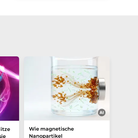
Wie magnetische
Zufäll
itze
Nanopartikel
Reih un
sie