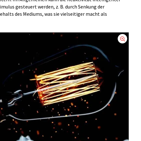
imulus gesteuert werden, z. B. durch Senkung der
alts des Mediums, was sie vielseitiger macht als