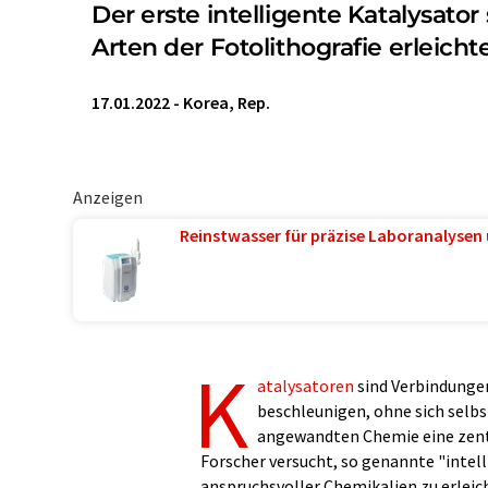
Der erste intelligente Katalysat
Arten der Fotolithografie erleicht
17.01.2022
-
Korea, Rep.
Anzeigen
Reinstwasser für präzise Laboranalysen 
K
atalysatoren
sind Verbindunge
beschleunigen, ohne sich selbst
angewandten Chemie eine zentr
Forscher versucht, so genannte "intel
anspruchsvoller Chemikalien zu erleic