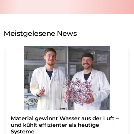
nicht an Dritte weitergegeben. Die Speicherung und
Verarbeitung Ihrer Daten durch die LUMITOS AG erfolgt
auf Basis unserer
Datenschutzerklärung
. LUMITOS darf
Sie zum Zwecke der Werbung oder der Markt- und
Meinungsforschung per E-Mail kontaktieren. Ihre
Meistgelesene News
Einwilligung können Sie jederzeit ohne Angabe von
Gründen gegenüber der LUMITOS AG, Ernst-Augustin-
Str. 2, 12489 Berlin oder per E-Mail unter
widerruf@lumitos.com
mit Wirkung für die Zukunft
widerrufen. Zudem ist in jeder E-Mail ein Link zur
Abbestellung des entsprechenden Newsletters
enthalten.
Material gewinnt Wasser aus der Luft –
und kühlt effizienter als heutige
Systeme