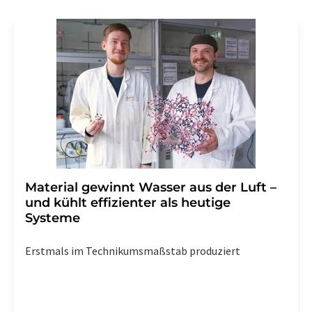
Gründen gegenüber der LUMITOS AG, Ernst-Augustin-
Str. 2, 12489 Berlin oder per E-Mail unter
widerruf@lumitos.com
mit Wirkung für die Zukunft
widerrufen. Zudem ist in jeder E-Mail ein Link zur
Abbestellung des entsprechenden Newsletters
enthalten.
Material gewinnt Wasser aus der Luft –
und kühlt effizienter als heutige
Systeme
Erstmals im Technikumsmaßstab produziert