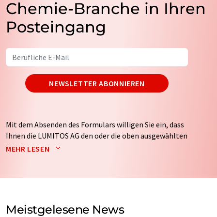
Chemie-Branche in Ihren
Posteingang
NEWSLETTER ABONNIEREN
Mit dem Absenden des Formulars willigen Sie ein, dass
Ihnen die LUMITOS AG den oder die oben ausgewählten
Newsletter per E-Mail zusendet. Ihre Daten werden
MEHR LESEN
nicht an Dritte weitergegeben. Die Speicherung und
Verarbeitung Ihrer Daten durch die LUMITOS AG erfolgt
auf Basis unserer
Datenschutzerklärung
. LUMITOS darf
Sie zum Zwecke der Werbung oder der Markt- und
Meinungsforschung per E-Mail kontaktieren. Ihre
Meistgelesene News
Einwilligung können Sie jederzeit ohne Angabe von