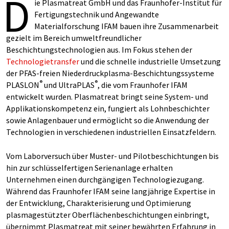
D
ie Plasmatreat GmbH und das Fraunhofer-Institut für
Fertigungstechnik und Angewandte
Materialforschung IFAM bauen ihre Zusammenarbeit
gezielt im Bereich umweltfreundlicher
Beschichtungstechnologien aus. Im Fokus stehen der
Technologietransfer
und die schnelle industrielle Umsetzung
der PFAS-freien Niederdruckplasma-Beschichtungssysteme
®
®
PLASLON
und UltraPLAS
, die vom Fraunhofer IFAM
entwickelt wurden. Plasmatreat bringt seine System- und
Applikationskompetenz ein, fungiert als Lohnbeschichter
sowie Anlagenbauer und ermöglicht so die Anwendung der
Technologien in verschiedenen industriellen Einsatzfeldern.
Vom Laborversuch über Muster- und Pilotbeschichtungen bis
hin zur schlüsselfertigen Serienanlage erhalten
Unternehmen einen durchgängigen Technologiezugang.
Während das Fraunhofer IFAM seine langjährige Expertise in
der Entwicklung, Charakterisierung und Optimierung
plasmagestützter Oberflächenbeschichtungen einbringt,
übernimmt Plasmatreat mit seiner bewährten Erfahrung in