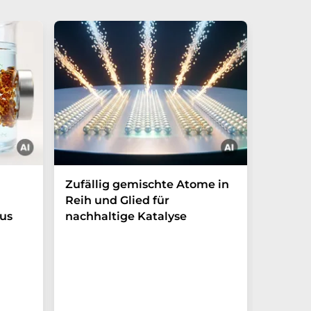
Zufällig gemischte Atome in
Licht f
Reih und Glied für
mit ph
us
nachhaltige Katalyse
Zeitkri
Experime
Weg zur 
von Lich