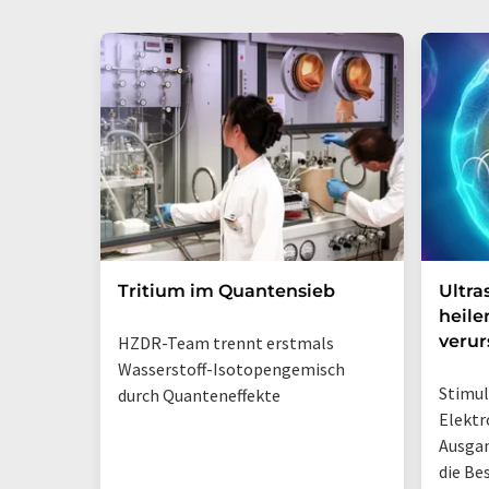
Tritium im Quantensieb
Ultra
heile
veru
HZDR-Team trennt erstmals
Wasserstoff-Isotopengemisch
Stimul
durch Quanteneffekte
Elektr
Ausga
die Be