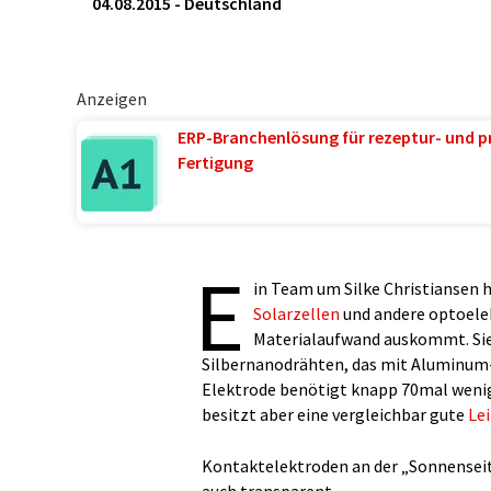
04.08.2015
-
Deutschland
Anzeigen
ERP-Branchenlösung für rezeptur- und p
Fertigung
E
in Team um Silke Christiansen h
Solarzellen
und andere optoele
Materialaufwand auskommt. Sie
Silbernanodrähten, das mit Aluminu
Elektrode benötigt knapp 70mal weni
besitzt aber eine vergleichbar gute
Lei
Kontaktelektroden an der „Sonnenseite