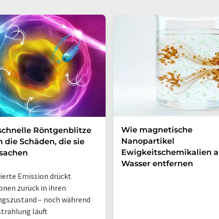
Wie magnetische
schnelle Röntgenblitze
Nanopartikel
n die Schäden, die sie
Ewigkeitschemikalien a
rsachen
Wasser entfernen
ierte Emission drückt
onen zurück in ihren
ngszustand – noch während
strahlung läuft