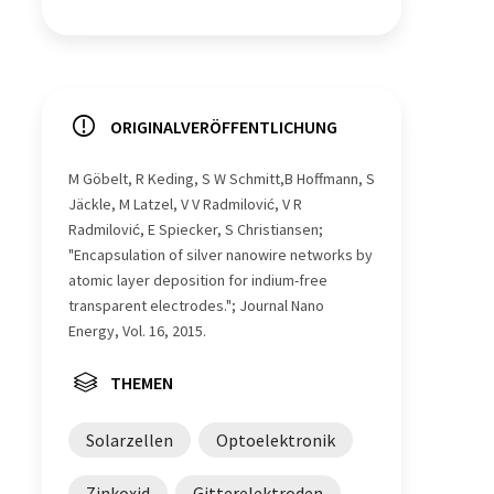
ORIGINALVERÖFFENTLICHUNG
M Göbelt, R Keding, S W Schmitt,B Hoffmann, S
Jäckle, M Latzel, V V Radmilović, V R
Radmilović, E Spiecker, S Christiansen;
"Encapsulation of silver nanowire networks by
atomic layer deposition for indium-free
transparent electrodes."; Journal Nano
Energy, Vol. 16, 2015.
THEMEN
Solarzellen
Optoelektronik
Zinkoxid
Gitterelektroden