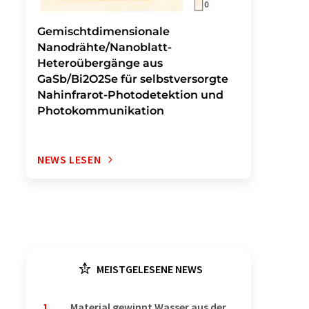
Gemischtdimensionale
Nanodrähte/Nanoblatt-
Heteroübergänge aus
GaSb/Bi2O2Se für selbstversorgte
Nahinfrarot-Photodetektion und
Photokommunikation
NEWS LESEN
MEISTGELESENE NEWS
1
Material gewinnt Wasser aus der