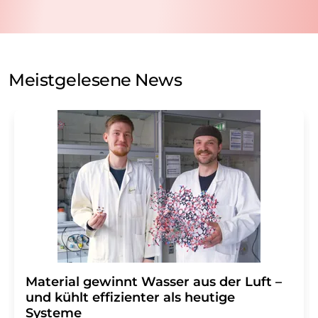
nicht an Dritte weitergegeben. Die Speicherung und
Verarbeitung Ihrer Daten durch die LUMITOS AG erfolgt
auf Basis unserer
Datenschutzerklärung
. LUMITOS darf
Sie zum Zwecke der Werbung oder der Markt- und
Meinungsforschung per E-Mail kontaktieren. Ihre
Meistgelesene News
Einwilligung können Sie jederzeit ohne Angabe von
Gründen gegenüber der LUMITOS AG, Ernst-Augustin-
Str. 2, 12489 Berlin oder per E-Mail unter
widerruf@lumitos.com
mit Wirkung für die Zukunft
widerrufen. Zudem ist in jeder E-Mail ein Link zur
Abbestellung des entsprechenden Newsletters
enthalten.
Material gewinnt Wasser aus der Luft –
und kühlt effizienter als heutige
Systeme