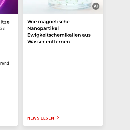
Wie magnetische
Zufäll
itze
Nanopartikel
Reih un
sie
Ewigkeitschemikalien aus
nachha
Wasser entfernen
hrend
NEWS LESEN
NEWS L