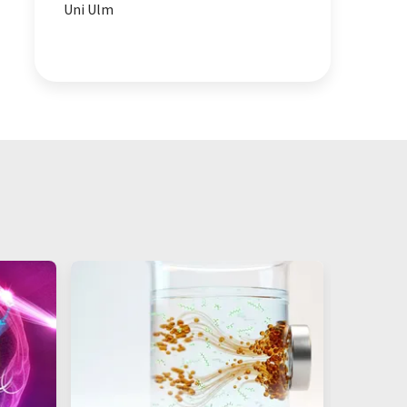
Uni Ulm
Elektroden
Nickel
Redoxreaktionen
Katalyse
Elektrochemie
Polyoxometalate