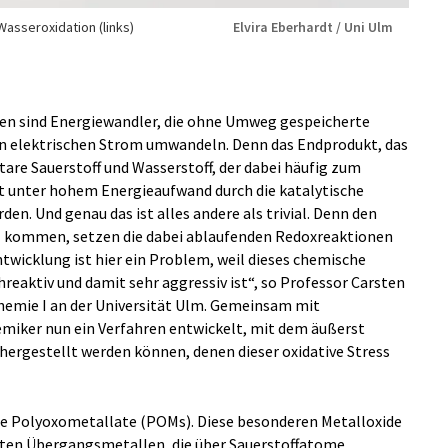
Wasseroxidation (links)
Elvira Eberhardt / Uni Ulm
len sind Energiewandler, die ohne Umweg gespeicherte
n elektrischen Strom umwandeln. Denn das Endprodukt, das
tare Sauerstoff und Wasserstoff, der dabei häufig zum
t unter hohem Energieaufwand durch die katalytische
n. Und genau das ist alles andere als trivial. Denn den
tz kommen, setzen die dabei ablaufenden Redoxreaktionen
ntwicklung ist hier ein Problem, weil dieses chemische
eaktiv und damit sehr aggressiv ist“, so Professor Carsten
hemie I an der Universität Ulm. Gemeinsam mit
emiker nun ein Verfahren entwickelt, mit dem äußerst
ergestellt werden können, denen dieser oxidative Stress
 Polyoxometallate (POMs). Diese besonderen Metalloxide
nten Übergangsmetallen, die über Sauerstoffatome