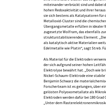
miteinander verbrückt sind und dabei 
hohen Redoxaktivität und ihrer herau
sie sich bestens als Katalysatoren für 
Metalloxid-Cluster sind die chemische
Übergangsmetalle erfüllen in idealer 
zugesetzte Wolfram, das ebenfalls zur
strukturstabilisierendes Element. „D
als katalytisch aktive Materialien wei
Edelmetalle wie Platin“, sagt Streb. Fü
Als Material für die Elektroden verwen
der sich aufgrund seiner hohen Leitfä
Elektrolyse bewährt hat. „Doch wie br
Nickel-Schaum-Elektrode eine stabile
Benjamin Schwarz die materialchemis
Forscherteam ist es gelungen, über ei
gelösten Polyoxometallate als Mikrokr
Elektroden werden dafür bei 180 Grad 
„Unter dem Rasterelektronenmikrosko