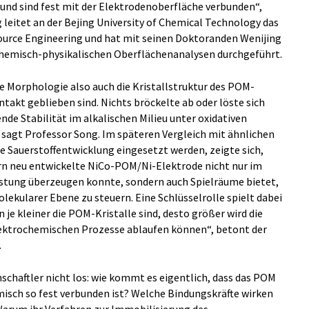
und sind fest mit der Elektrodenoberfläche verbunden“,
 leitet an der Bejing University of Chemical Technology das
ource Engineering und hat mit seinen Doktoranden Wenijing
hemisch-physikalischen Oberflächenanalysen durchgeführt.
ie Morphologie also auch die Kristallstruktur des POM-
ntakt geblieben sind. Nichts bröckelte ab oder löste sich
nde Stabilität im alkalischen Milieu unter oxidativen
sagt Professor Song. Im späteren Vergleich mit ähnlichen
ie Sauerstoffentwicklung eingesetzt werden, zeigte sich,
ern neu entwickelte NiCo-POM/Ni-Elektrode nicht nur im
istung überzeugen konnte, sondern auch Spielräume bietet,
olekularer Ebene zu steuern. Eine Schlüsselrolle spielt dabei
 je kleiner die POM-Kristalle sind, desto größer wird die
elektrochemischen Prozesse ablaufen können“, betont der
.
nschaftler nicht los: wie kommt es eigentlich, dass das POM
isch so fest verbunden ist? Welche Bindungskräfte wirken
Warum ihr Verfahren zur Immobilisierung des