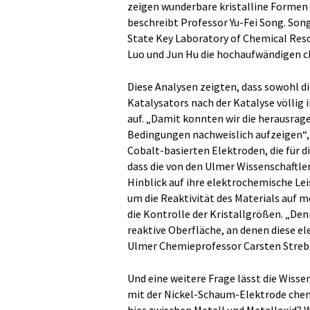
zeigen wunderbare kristalline Formen 
beschreibt Professor Yu-Fei Song. Song
State Key Laboratory of Chemical Res
Luo und Jun Hu die hochaufwändigen c
Diese Analysen zeigten, dass sowohl d
Katalysators nach der Katalyse völlig i
auf. „Damit konnten wir die herausrage
Bedingungen nachweislich aufzeigen“, 
Cobalt-basierten Elektroden, die für d
dass die von den Ulmer Wissenschaftl
Hinblick auf ihre elektrochemische Le
um die Reaktivität des Materials auf m
die Kontrolle der Kristallgrößen. „Denn
reaktive Oberfläche, an denen diese 
Ulmer Chemieprofessor Carsten Streb
Und eine weitere Frage lässt die Wisse
mit der Nickel-Schaum-Elektrode chem
hier zwischen Metall und Metalloxid? 