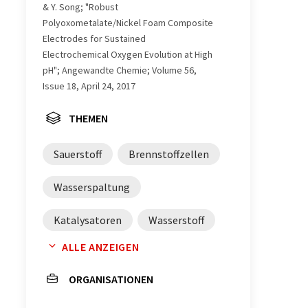
& Y. Song; "Robust
Polyoxometalate/Nickel Foam Composite
Electrodes for Sustained
Electrochemical Oxygen Evolution at High
pH"; Angewandte Chemie; Volume 56,
Issue 18, April 24, 2017
THEMEN
Sauerstoff
Brennstoffzellen
Wasserspaltung
Katalysatoren
Wasserstoff
ALLE ANZEIGEN
oxidativer Stress
Metalloxide
ORGANISATIONEN
Übergangsmetalle