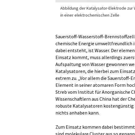
Abbildung der Katalysator-Elektrode zur 
in einer elektrochemischen Zelle
Sauerstoff-Wasserstoff-Brennstoffzel
chemische Energie umweltfreundlich i
dabei entsteht, ist Wasser. Der elemen
Einsatz kommt, muss allerdings zuers
Aufspaltung von Wasser gewonnen werde
Katalysatoren, die hierbei zum Einsa
extrem zu. „Vor allem die Sauerstoff-E
Element in seiner atomaren Form hochr
Streb vom Institut für Anorganische C
Wissenschaftlern aus China hat der Ch
robuste Katalysatoren kostengünstig h
nichts anhaben kann.
Zum Einsatz kommen dabei bestimmte
sind molekulare Cluster aus so genan