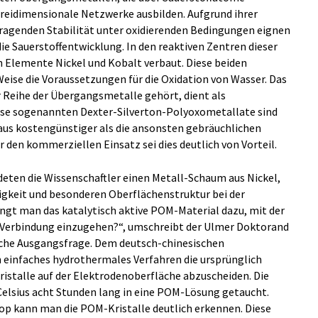
dreidimensionale Netzwerke ausbilden. Aufgrund ihrer
sragenden Stabilität unter oxidierenden Bedingungen eignen
die Sauerstoffentwicklung. In den reaktiven Zentren dieser
n Elemente Nickel und Kobalt verbaut. Diese beiden
Weise die Voraussetzungen für die Oxidation von Wasser. Das
 Reihe der Übergangsmetalle gehört, dient als
iese sogenannten Dexter-Silverton-Polyoxometallate sind
taus kostengünstiger als die ansonsten gebräuchlichen
r den kommerziellen Einsatz sei dies deutlich von Vorteil.
deten die Wissenschaftler einen Metall-Schaum aus Nickel,
higkeit und besonderen Oberflächenstruktur bei der
ingt man das katalytisch aktive POM-Material dazu, mit der
 Verbindung einzugehen?“, umschreibt der Ulmer Doktorand
che Ausgangsfrage. Dem deutsch-chinesischen
n einfaches hydrothermales Verfahren die ursprünglich
istalle auf der Elektrodenoberfläche abzuscheiden. Die
Celsius acht Stunden lang in eine POM-Lösung getaucht.
p kann man die POM-Kristalle deutlich erkennen. Diese