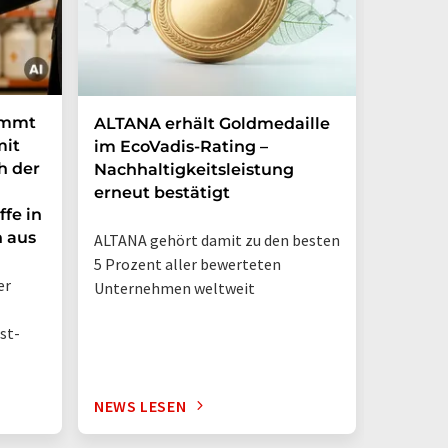
immt
ALTANA erhält Goldmedaille
Deutsc
mit
im EcoVadis-Rating –
eigene
h der
Nachhaltigkeitsleistung
Mehr a
erneut bestätigt
in nur
ffe in
n aus
ALTANA gehört damit zu den besten
„Deutsch
5 Prozent aller bewerteten
– jetzt 
er
Unternehmen weltweit
st-
NEWS LESEN
NEWS L