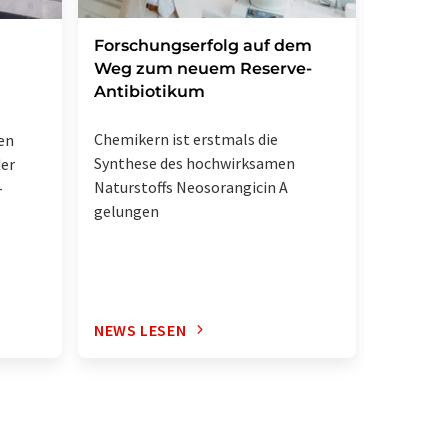
Forschungserfolg auf dem
Energi
Weg zum neuem Reserve-
elektri
Antibiotikum
Rest M
Wasser
Chemikern ist erstmals die
en
Synthese des hochwirksamen
der
Naturstoffs Neosorangicin A
-
gelungen
NEWS LESEN
NEWS L