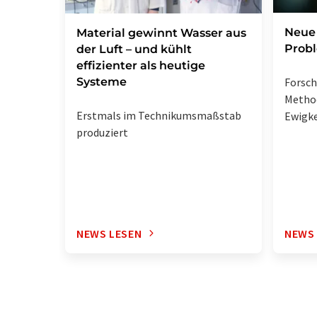
Neue 
Material gewinnt Wasser aus
Prob
der Luft – und kühlt
effizienter als heutige
Systeme
Forsc
Metho
Erstmals im Technikumsmaßstab
Ewigke
produziert
NEWS LESEN
NEWS