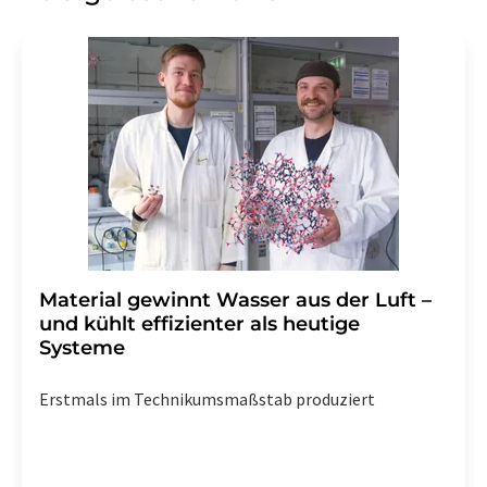
Einwilligung können Sie jederzeit ohne Angabe von
Gründen gegenüber der LUMITOS AG, Ernst-Augustin-
Str. 2, 12489 Berlin oder per E-Mail unter
widerruf@lumitos.com
mit Wirkung für die Zukunft
widerrufen. Zudem ist in jeder E-Mail ein Link zur
Abbestellung des entsprechenden Newsletters
enthalten.
Material gewinnt Wasser aus der Luft –
und kühlt effizienter als heutige
Systeme
Erstmals im Technikumsmaßstab produziert