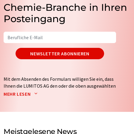
Chemie-Branche in Ihren
Posteingang
NEWSLETTER ABONNIEREN
Mit dem Absenden des Formulars willigen Sie ein, dass
Ihnen die LUMITOS AG den oder die oben ausgewählten
Newsletter per E-Mail zusendet. Ihre Daten werden
MEHR LESEN
nicht an Dritte weitergegeben. Die Speicherung und
Verarbeitung Ihrer Daten durch die LUMITOS AG erfolgt
auf Basis unserer
Datenschutzerklärung
. LUMITOS darf
Sie zum Zwecke der Werbung oder der Markt- und
Meinungsforschung per E-Mail kontaktieren. Ihre
Meistgelesene News