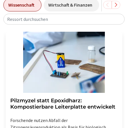
Wissenschaft
Wirtschaft & Finanzen
Forschung
Ressort durchsuchen
Pilzmyzel statt Epoxidharz:
Kompostierbare Leiterplatte entwickelt
Forschende nutzen Abfall der
Zitronensäureproduktion als Basis für biologisch