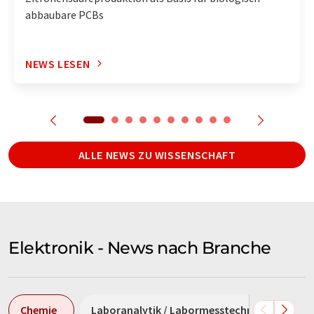
abbaubare PCBs
NEWS LESEN
ALLE NEWS ZU WISSENSCHAFT
Elektronik - News nach Branche
Chemie
Laboranalytik / Labormesstechnik
Ver