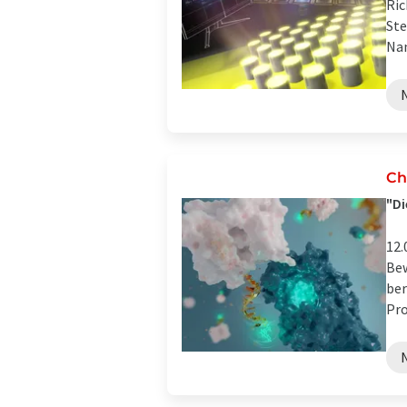
Ric
Ste
Nan
Ch
"Di
12.
Bew
ber
Pro