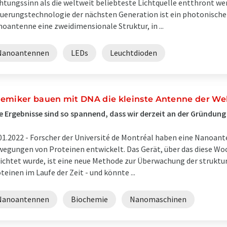
htungssinn als die weltweit beliebteste Lichtquelle entthront we
uerungstechnologie der nächsten Generation ist ein photonischer 
oantenne eine zweidimensionale Struktur, in ...
Nanoantennen
LEDs
Leuchtdioden
emiker bauen mit DNA die kleinste Antenne der We
e Ergebnisse sind so spannend, dass wir derzeit an der Gründung
01.2022 -
Forscher der Université de Montréal haben eine Nanoan
egungen von Proteinen entwickelt. Das Gerät, über das diese Wo
ichtet wurde, ist eine neue Methode zur Überwachung der strukt
teinen im Laufe der Zeit - und könnte ...
Nanoantennen
Biochemie
Nanomaschinen