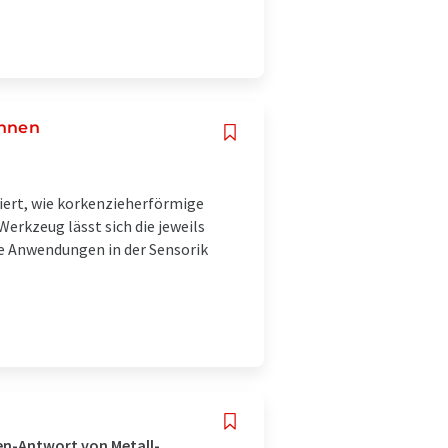
ennen
ert, wie korkenzieherförmige
rkzeug lässt sich die jeweils
e Anwendungen in der Sensorik
en-Antwort von Metall-