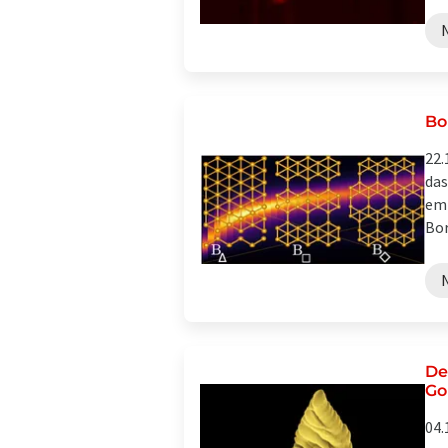
Bo
22.
das
emi
Bor
De
Go
04.