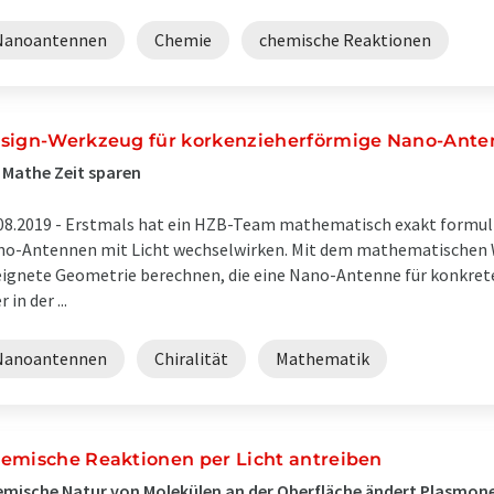
Nanoantennen
Chemie
chemische Reaktionen
sign-Werkzeug für korkenzieherförmige Nano-Ant
 Mathe Zeit sparen
08.2019 -
Erstmals hat ein HZB-Team mathematisch exakt formuli
o-Antennen mit Licht wechselwirken. Mit dem mathematischen We
ignete Geometrie berechnen, die eine Nano-Antenne für konkret
 in der ...
Nanoantennen
Chiralität
Mathematik
emische Reaktionen per Licht antreiben
mische Natur von Molekülen an der Oberfläche ändert Plasmon