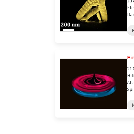
zu 
Ele
Dam
Ei
21.
Hil
Alt
Spi