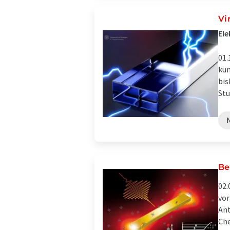
Vi
Ele
01.
kün
bis
Stu
Be
02.
vor
Ant
Che