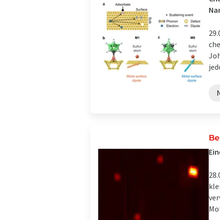
Na
29.
che
Joh
jed
Be
Ein
28.
kle
ver
Mol