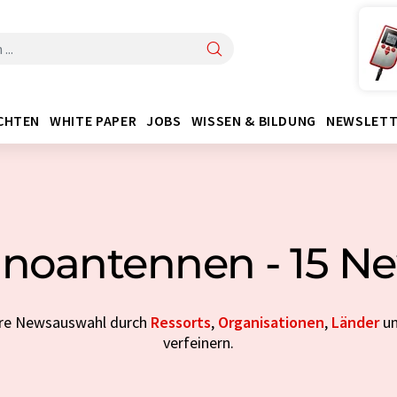
CHTEN
WHITE PAPER
JOBS
WISSEN & BILDUNG
NEWSLETT
noantennen - 15 N
Ihre Newsauswahl durch
Ressorts
,
Organisationen
,
Länder
u
verfeinern.