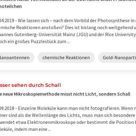
noteilchen
04.2019 -
Wie lassen sich – nach dem Vorbild der Photosynthese in 
mische Reaktionen anstoßen? Dies ist bislang noch weitgehend u
annes Gutenberg-Universität Mainz (JGU) und der Rice University
och ein großes Puzzlestück zum ...
Nanoantennen
chemische Reaktionen
Gold-Nanoparti
sser sehen durch Schall
e neue Mikroskopiemethode misst nicht Licht, sondern Schall
09.2018 -
Einzelne Moleküle kann man nicht fotografieren. Wenn m
iner sind als die Wellenlänge des Lichts, muss man sich besondere 
wendet etwa Elektronenmikroskope oder bestimmt die Position 
eküle, indem man eine ...