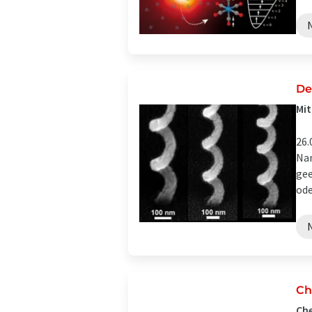
De
Mit
26.
Nan
gee
oder
Ch
Che