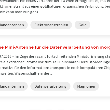
verwandeln: Ein neues Verfahren der TU Wien ermöglicht es, mit 
ktronenstrahl aus einer goldhaltigen organischen Verbindung bei
it kann man nun ganz ...
Nanoantennen
Elektronenstrahlen
Gold
ne Mini-Antenne für die Datenverarbeitung von mor
07.2016 -
Im Zuge der rasant fortschreitenden Miniaturisierung st
fe elektrischer Ströme vor zum Teil unlösbaren Herausforderunge
ernative für den Informationstransport in noch kompakteren Chi
nwellen. Wissenschaftlern des ...
Nanoantennen
Datenverarbeitung
Magnonen