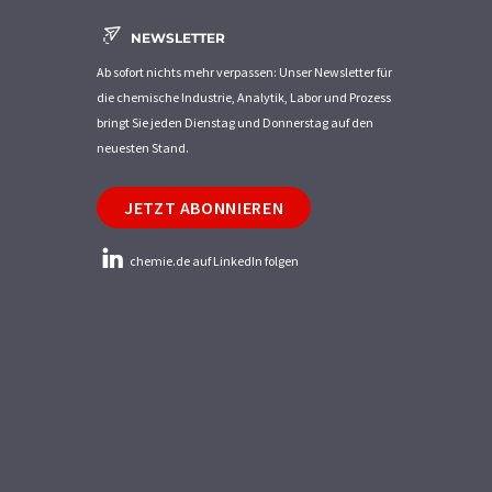
NEWSLETTER
Ab sofort nichts mehr verpassen: Unser Newsletter für
die chemische Industrie, Analytik, Labor und Prozess
bringt Sie jeden Dienstag und Donnerstag auf den
neuesten Stand.
JETZT ABONNIEREN
chemie.de auf LinkedIn folgen