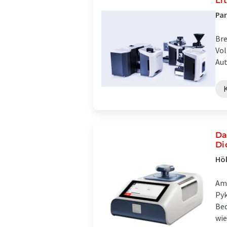
Li
Par
Bre
Vol
Aut
Da
Di
Höh
Am 
Pyk
Bed
wie