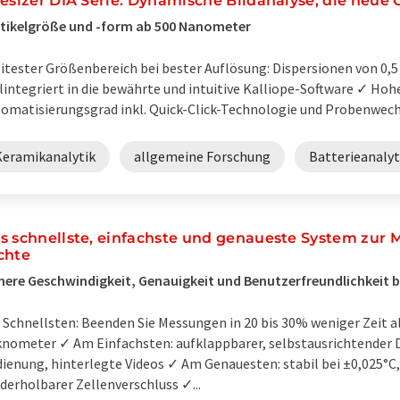
tesizer DIA Serie: Dynamische Bildanalyse, die neue 
tikelgröße und -form ab 500 Nanometer
itester Größenbereich bei bester Auflösung: Dispersionen von 0,
lintegriert in die bewährte und intuitive Kalliope-Software ✓ Hoh
omatisierungsgrad inkl. Quick-Click-Technologie und Probenwechs
Keramikanalytik
allgemeine Forschung
Batterieanalyt
s schnellste, einfachste und genaueste System zur
chte
ere Geschwindigkeit, Genauigkeit und Benutzerfreundlichkeit 
Schnellsten: Beenden Sie Messungen in 20 bis 30% weniger Zeit a
nometer ✓ Am Einfachsten: aufklappbarer, selbstausrichtender 
ienung, hinterlegte Videos ✓ Am Genauesten: stabil bei ±0,025°C
derholbarer Zellenverschluss ✓...