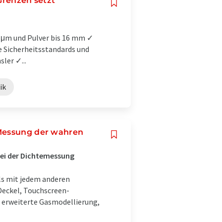
Grenzen setzt
5 μm und Pulver bis 16 mm ✓
e Sicherheitsstandards und
ler ✓...
ik
 Messung der wahren
bei der Dichtemessung
ls mit jedem anderen
Deckel, Touchscreen-
, erweiterte Gasmodellierung,