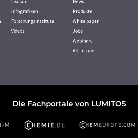
Lexikon
News
Infografiken
Produkte
n
Forschungsinstitute
White paper
Videos
Jobs
Webinare
All-in-one
Die Fachportale von LUMITOS