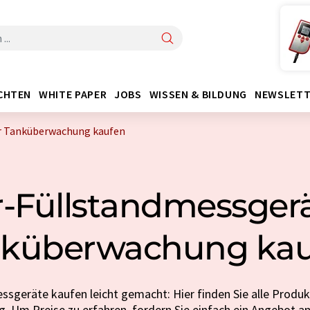
CHTEN
WHITE PAPER
JOBS
WISSEN & BILDUNG
NEWSLETT
r Tanküberwachung kaufen
-Füllstandmessgerä
küberwachung kau
sgeräte kaufen leicht gemacht: Hier finden Sie alle Produk
 Um Preise zu erfahren, fordern Sie einfach ein Angebot an.