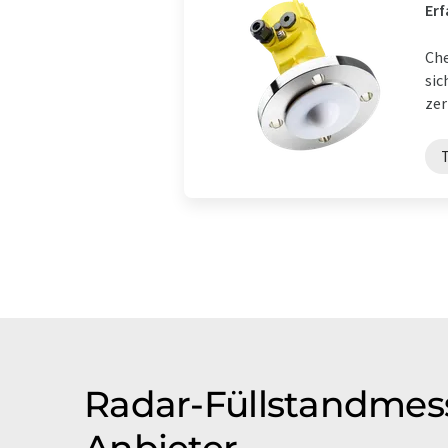
Erf
Che
sic
zer
Radar-Füllstandmes