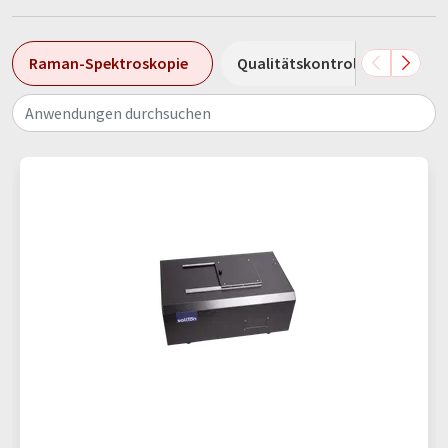
Raman-Spektroskopie
Qualitätskontrolle
Pro
Anwendungen durchsuchen