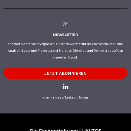
NEWSLETTER
Ab sofort nichts mehr verpassen: Unser Newsletter für die chemische Industrie,
Analytik, Labor und Prozess bringt Sie jeden Dienstag und Donnerstag auf den
neuesten Stand.
JETZT ABONNIEREN
chemie.de auf LinkedIn folgen
Die Fachportale von LUMITOS