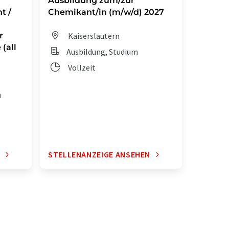
Ausbildung zum/zur
Auszub
t /
Chemikant/in (m/w/d) 2027
Chemik
r
Kaiserslautern
Dit
(all
Ausbildung, Studium
Aus
Vollzeit
Vol
n
N
STELLENANZEIGE ANSEHEN
STELLE