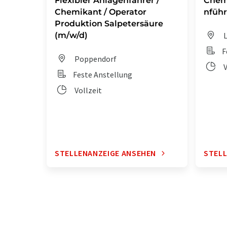
Flexibler Anlagenfahrer /
Chem
Chemikant / Operator
nführ
Produktion Salpetersäure
(m/w/d)
L
F
Poppendorf
V
Feste Anstellung
Vollzeit
STELLENANZEIGE ANSEHEN
STELL