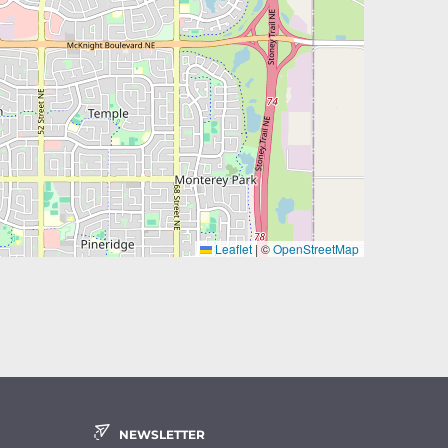
Leaflet
|
©
OpenStreetMap
NEWSLETTER