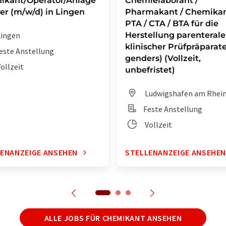
ikant/Operator/Anlage
Chemielaborant /
er (m/w/d) in Lingen
Pharmakant / Chemikan
PTA / CTA / BTA für die
ingen
Herstellung parenterale
klinischer Prüfpräparate 
este Anstellung
genders) (Vollzeit,
ollzeit
unbefristet)
Ludwigshafen am Rhei
Feste Anstellung
Vollzeit
ENANZEIGE ANSEHEN
STELLENANZEIGE ANSEHE
ALLE JOBS FÜR CHEMIKANT ANSEHEN