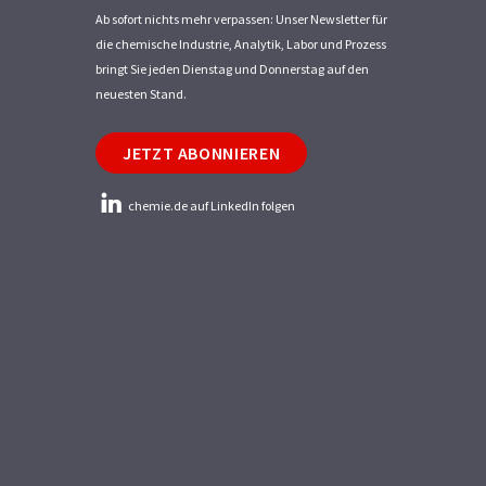
Ab sofort nichts mehr verpassen: Unser Newsletter für
die chemische Industrie, Analytik, Labor und Prozess
bringt Sie jeden Dienstag und Donnerstag auf den
neuesten Stand.
JETZT ABONNIEREN
chemie.de auf LinkedIn folgen