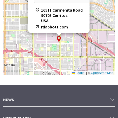
16511 Carmenita Road
90703 Cerritos
USA
rdabbott.com
Leaflet
|
©
OpenStreetMap
NEWS