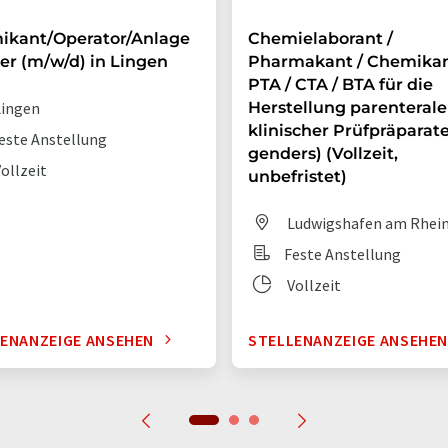
ikant/Operator/Anlage
Chemielaborant /
er (m/w/d) in Lingen
Pharmakant / Chemikan
PTA / CTA / BTA für die
ingen
Herstellung parenterale
klinischer Prüfpräparate 
este Anstellung
genders) (Vollzeit,
ollzeit
unbefristet)
Ludwigshafen am Rhei
Feste Anstellung
Vollzeit
ENANZEIGE ANSEHEN
STELLENANZEIGE ANSEHE