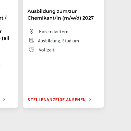
Ausbildung zum/zur
Auszub
t /
Chemikant/in (m/w/d) 2027
Chemik
r
Kaiserslautern
Dit
(all
Ausbildung, Studium
Aus
Vollzeit
Vol
n
N
STELLENANZEIGE ANSEHEN
STELLE