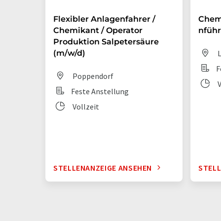
Flexibler Anlagenfahrer /
Chem
Chemikant / Operator
nführ
Produktion Salpetersäure
(m/w/d)
L
F
Poppendorf
V
Feste Anstellung
Vollzeit
STELLENANZEIGE ANSEHEN
STELL