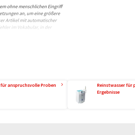
tem ohne menschlichen Eingriff
etzungen an, um eine größere
er Artikel mit automatischer
ehler im Vokabular, in der
hen Artikel in Englisch finden
 für anspruchsvolle Proben
Reinstwasser für 
Ergebnisse