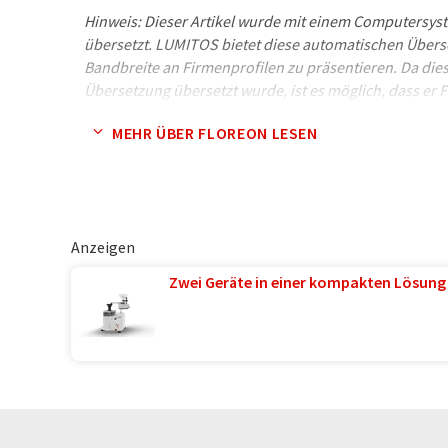
Hinweis: Dieser Artikel wurde mit einem Computersys
übersetzt. LUMITOS bietet diese automatischen Übers
Bandbreite an Firmenprofilen zu präsentieren. Da dies
Übersetzung übersetzt wurde, ist es möglich, dass er F
Syntax oder in der Grammatik enthält. Den ursprünglic
MEHR ÜBER FLOREON LESEN
Sie
hier
.
Anzeigen
Zwei Geräte in einer kompakten Lösung