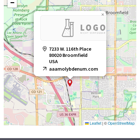
−
×
7233 W. 116th Place
80020 Broomfield
USA
aaamolybdenum.com
Leaflet
|
©
OpenStreetMap