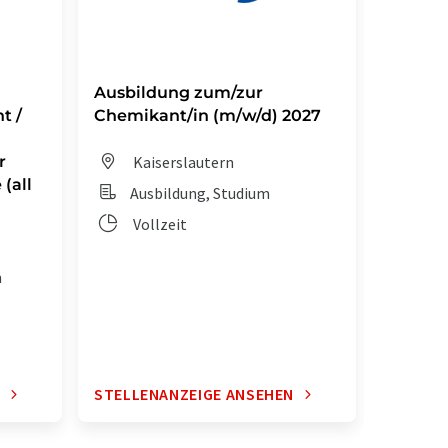
Ausbildung zum/zur
Auszub
t /
Chemikant/in (m/w/d) 2027
Chemik
r
Kaiserslautern
Dit
(all
Ausbildung, Studium
Aus
Vollzeit
Vol
n
N
STELLENANZEIGE ANSEHEN
STELLE