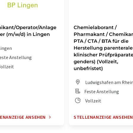
ikant/Operator/Anlage
Chemielaborant /
er (m/w/d) in Lingen
Pharmakant / Chemikan
PTA / CTA / BTA für die
ingen
Herstellung parenterale
klinischer Prüfpräparate 
este Anstellung
genders) (Vollzeit,
ollzeit
unbefristet)
Ludwigshafen am Rhei
Feste Anstellung
Vollzeit
ENANZEIGE ANSEHEN
STELLENANZEIGE ANSEHE