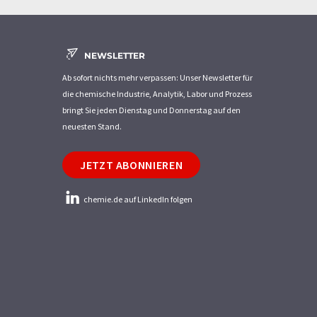
NEWSLETTER
Ab sofort nichts mehr verpassen: Unser Newsletter für
die chemische Industrie, Analytik, Labor und Prozess
bringt Sie jeden Dienstag und Donnerstag auf den
neuesten Stand.
JETZT ABONNIEREN
chemie.de auf LinkedIn folgen