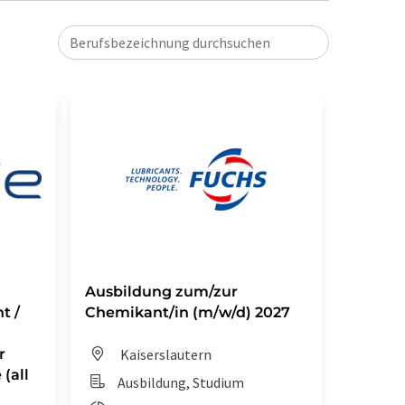
Berufsbezeichnung durchsuchen
Ausbildung zum/zur
Auszub
t /
Chemikant/in (m/w/d) 2027
Chemik
r
Kaiserslautern
Dit
(all
Ausbildung, Studium
Aus