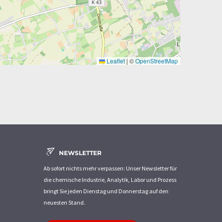
Leaflet
|
©
OpenStreetMap
NEWSLETTER
Ab sofort nichts mehr verpassen: Unser Newsletter für
die chemische Industrie, Analytik, Labor und Prozess
bringt Sie jeden Dienstag und Donnerstag auf den
neuesten Stand.