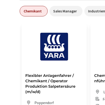
Chemikant
Sales Manager
Industrie
Flexibler Anlagenfahrer /
Chem
Chemikant / Operator
nführ
Produktion Salpetersäure
(m/w/d)
L
F
Poppendorf