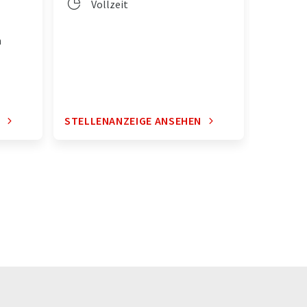
Vollzeit
Vol
n
N
STELLENANZEIGE ANSEHEN
STELLE