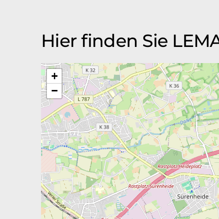
Hier finden Sie LE
+
−