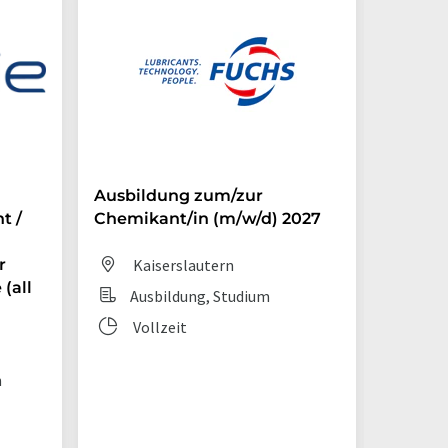
Ausbildung zum/zur
Auszub
t /
Chemikant/in (m/w/d) 2027
Chemik
r
Kaiserslautern
Dit
(all
Ausbildung, Studium
Aus
Vollzeit
Vol
n