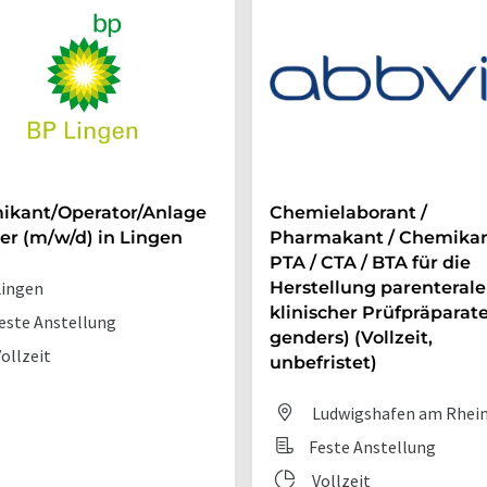
ikant/Operator/Anlage
Chemielaborant /
er (m/w/d) in Lingen
Pharmakant / Chemikan
PTA / CTA / BTA für die
ingen
Herstellung parenterale
klinischer Prüfpräparate 
este Anstellung
genders) (Vollzeit,
ollzeit
unbefristet)
Ludwigshafen am Rhei
Feste Anstellung
Vollzeit