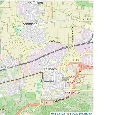
Leaflet
|
©
OpenStreetMap