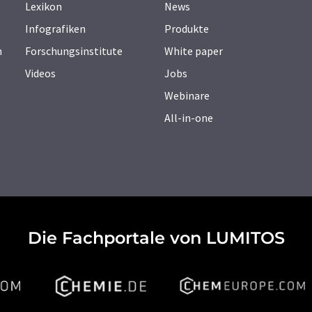
Lexikon
News
Infografiken
Produkte
n
Forschungsinstitute
White paper
Videos
Jobs
Webinare
All-in-one
Die Fachportale von LUMITOS