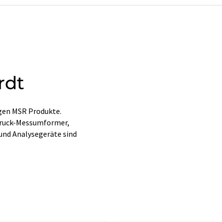
rdt
igen MSR Produkte.
zdruck-Messumformer,
nd Analysegeräte sind