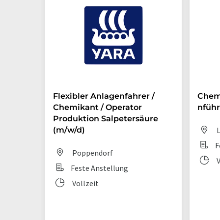
Flexibler Anlagenfahrer /
Chem
Chemikant / Operator
nführ
Produktion Salpetersäure
(m/w/d)
L
F
Poppendorf
V
Feste Anstellung
Vollzeit